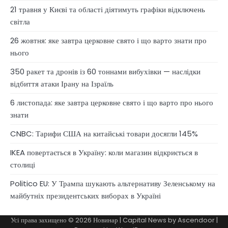
21 травня у Києві та області діятимуть графіки відключень
світла
26 жовтня: яке завтра церковне свято і що варто знати про
нього
350 ракет та дронів із 60 тоннами вибухівки — наслідки
відбиття атаки Ірану на Ізраїль
6 листопада: яке завтра церковне свято і що варто про нього
знати
CNBC: Тарифи США на китайські товари досягли 145%
IKEA повертається в Україну: коли магазин відкриється в
столиці
Politico EU: У Трампа шукають альтернативу Зеленському на
майбутніх президентських виборах в Україні
Усі права захищено © 2026
Новинар
| Capital News by
Ascendoor
|