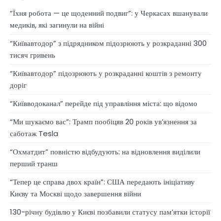
“Їхня робота — це щоденний подвиг”: у Черкасах вшанували
медиків, які загинули на війні
“Київавтодор” з підрядником підозрюють у розкраданні 300
тисяч гривень
“Київавтодор” підозрюють у розкраданні коштів з ремонту
доріг
“Київводоканал” перейде під управління міста: що відомо
“Ми шукаємо вас”: Трамп пообіцяв 20 років ув’язнення за
саботаж Tesla
“Охматдит” повністю відбудують: на відновлення виділили
перший транш
“Тепер це справа двох країн”: США передають ініціативу
Києву та Москві щодо завершення війни
130-річну будівлю у Києві позбавили статусу памʼятки історії