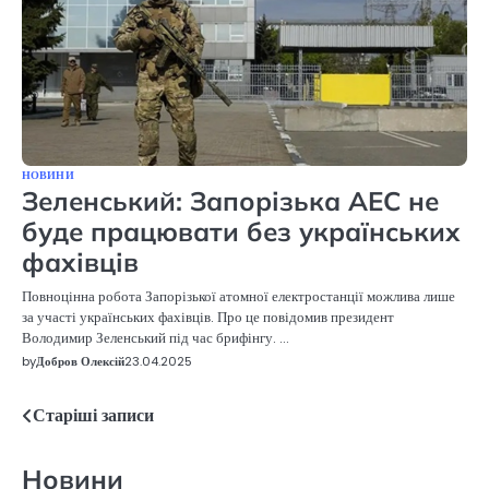
НОВИНИ
Зеленський: Запорізька АЕС не
буде працювати без українських
фахівців
Повноцінна робота Запорізької атомної електростанції можлива лише
за участі українських фахівців. Про це повідомив президент
Володимир Зеленський під час брифінгу. …
by
Добров Олексій
23.04.2025
Старіші записи
Навігація
записів
Новини