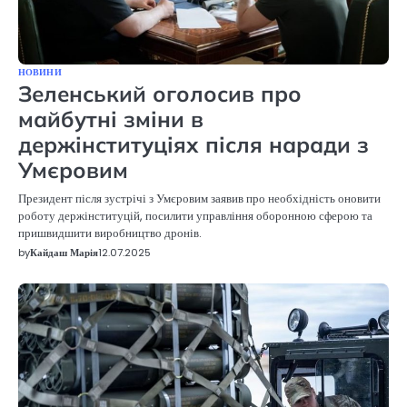
НОВИНИ
Зеленський оголосив про
майбутні зміни в
держінституціях після наради з
Умєровим
Президент після зустрічі з Умєровим заявив про необхідність оновити
роботу держінституцій, посилити управління оборонною сферою та
пришвидшити виробництво дронів.
by
Кайдаш Марія
12.07.2025