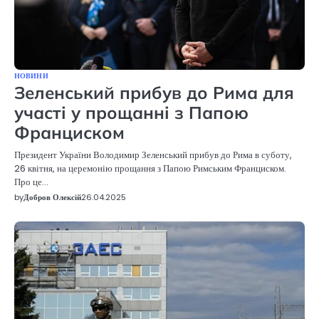
НОВИНИ
Зеленський прибув до Рима для
участі у прощанні з Папою
Франциском
Президент України Володимир Зеленський прибув до Рима в суботу,
26 квітня, на церемонію прощання з Папою Римським Франциском.
Про це…
by
Добров Олексій
26.04.2025