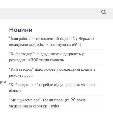
Новини
“Їхня робота — це щоденний подвиг”: у Черкасах
вшанували медиків, які загинули на війні
“Київавтодор” з підрядником підозрюють у
розкраданні 300 тисяч гривень
є
“Київавтодор” підозрюють у розкраданні коштів з
ремонту доріг
иром
“Київводоканал” перейде під управління міста: що
відомо
“Ми шукаємо вас”: Трамп пообіцяв 20 років
ув’язнення за саботаж Tesla