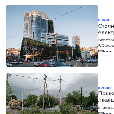
НОВИНИ
Столи
елект
Імпортова
10% дешев
by
Левчук 
НОВИНИ
Пошко
лікві
Енергетик
by
Левчук 