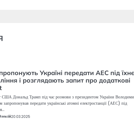
я
ропонують Україні передати АЕС під їхн
ління і розглядають запит про додаткові
t
т США Дональд Трамп під час розмови з президентом України Володим
м запропонував передати українські атомні електростанції (АЕС) під
ня…
Олексій
20.03.2025