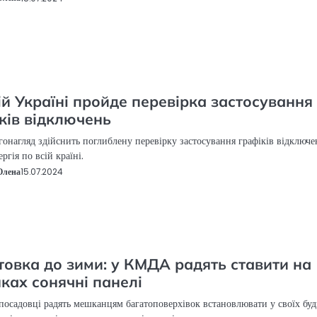
ій Україні пройде перевірка застосування
ків відключень
онагляд здійснить поглиблену перевірку застосування графіків відключе
ргія по всій країні.
Олена
15.07.2024
товка до зими: у КМДА радять ставити на
ках сонячні панелі
посадовці радять мешканцям багатоповерхівок встановлювати у своїх бу