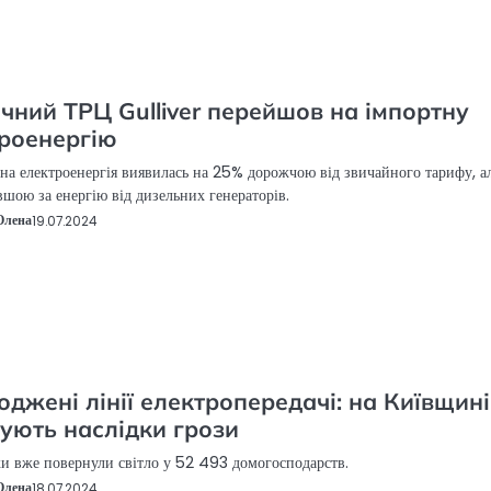
чний ТРЦ Gulliver перейшов на імпортну
роенергію
на електроенергія виявилась на 25% дорожчою від звичайного тарифу, а
шою за енергію від дизельних генераторів.
Олена
19.07.2024
джені лінії електропередачі: на Київщині
дують наслідки грози
и вже повернули світло у 52 493 домогосподарств.
Олена
18.07.2024