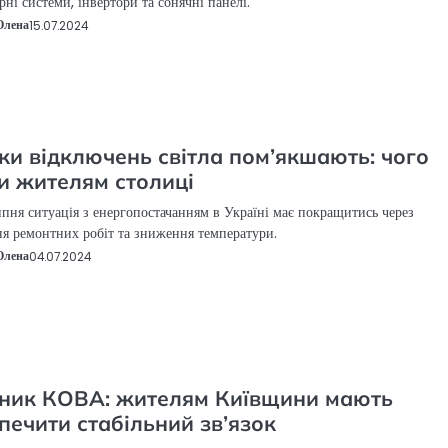
рні системи, інвертори та сонячні панелі.
Олена
15.07.2024
ки відключень світла пом’якшають: чого
и жителям столиці
ипня ситуація з енергопостачанням в Україні має покращитись через
я ремонтних робіт та зниження температури.
Олена
04.07.2024
ник КОВА: жителям Київщини мають
печити стабільний зв’язок