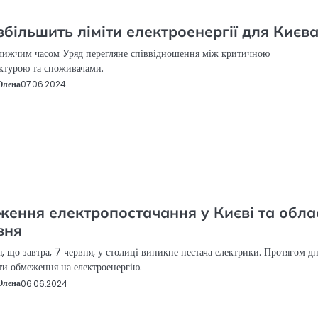
збільшить ліміти електроенергії для Києв
лижчим часом Уряд перегляне співвідношення між критичною
ктурою та споживачами.
Олена
07.06.2024
ення електропостачання у Києві та обла
вня
я, що завтра, 7 червня, у столиці виникне нестача електрики. Протягом д
яти обмеження на електроенергію.
Олена
06.06.2024