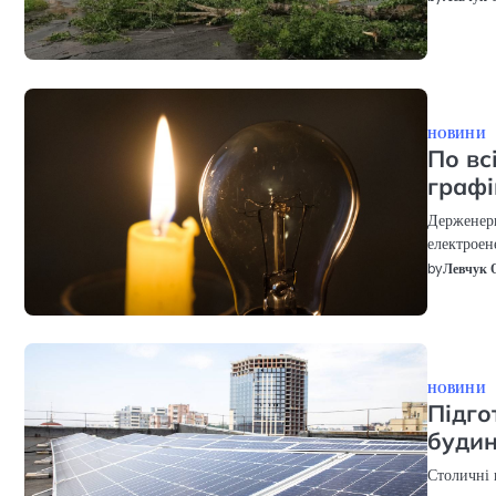
НОВИНИ
По вс
графі
Держенерг
електроене
by
Левчук 
НОВИНИ
Підго
будин
Столичні 