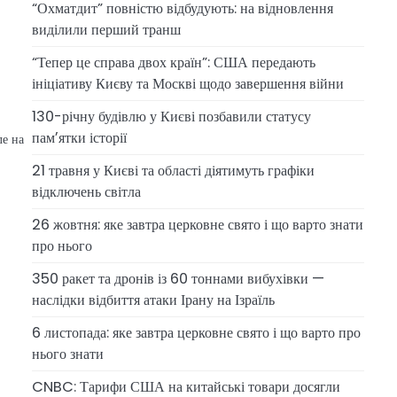
“Охматдит” повністю відбудують: на відновлення
виділили перший транш
“Тепер це справа двох країн”: США передають
ініціативу Києву та Москві щодо завершення війни
130-річну будівлю у Києві позбавили статусу
памʼятки історії
ле на
21 травня у Києві та області діятимуть графіки
відключень світла
26 жовтня: яке завтра церковне свято і що варто знати
про нього
350 ракет та дронів із 60 тоннами вибухівки —
наслідки відбиття атаки Ірану на Ізраїль
6 листопада: яке завтра церковне свято і що варто про
нього знати
CNBC: Тарифи США на китайські товари досягли