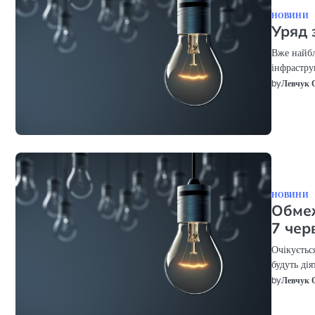
НОВИНИ
Уряд 
Вже найб
інфрастру
by
Левчук 
НОВИНИ
Обмеж
7 чер
Очікуєтьс
будуть ді
by
Левчук 