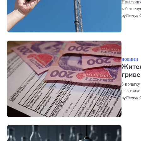
Начальник
забезпечув
by
Левчук 
НОВИНИ
Жител
гриве
З початку
електрико
by
Левчук 