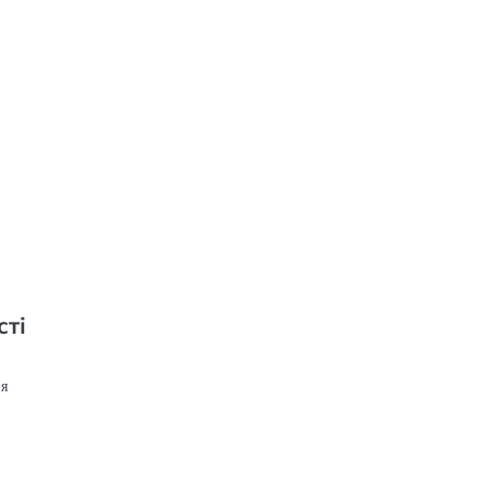
а
сті
ня