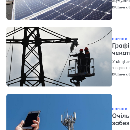
акумулято
by
Левчук 
НОВИНИ
Графі
чекат
У кінці л
завершенн
by
Левчук 
НОВИНИ
Очіль
забез