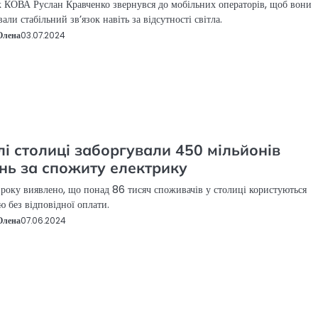
 КОВА Руслан Кравченко звернувся до мобільних операторів, щоб вони
али стабільний зв’язок навіть за відсутності світла.
Олена
03.07.2024
і столиці заборгували 450 мільйонів
нь за спожиту електрику
 року виявлено, що понад 86 тисяч споживачів у столиці користуються
ю без відповідної оплати.
Олена
07.06.2024