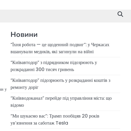
Новини
“Їхня робота — це щоденний подвиг”: у Черкасах
вшанували медиків, які загинули на війні
“Київавтодор” з підрядником підозрюють у
розкраданні 300 тисяч гривень
а
“Київавтодор” підозрюють у розкраданні коштів з
ремонту доріг
чи у
“Київводоканал” перейде під управління міста: що
відомо
“Ми шукаємо вас”: Трамп пообіцяв 20 років
ув’язнення за саботаж Tesla