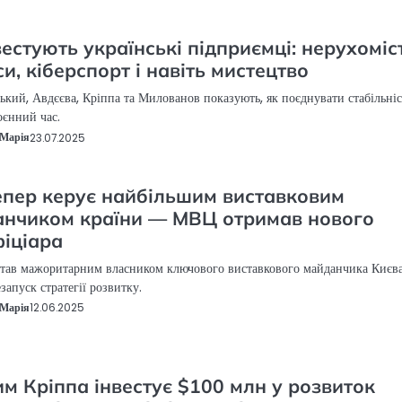
вестують українські підприємці: нерухоміс
си, кіберспорт і навіть мистецтво
кий, Авдєєва, Кріппа та Милованов показують, як поєднувати стабільніс
оєнний час.
Марія
23.07.2025
епер керує найбільшим виставковим
нчиком країни — МВЦ отримав нового
іціара
став мажоритарним власником ключового виставкового майданчика Києва
запуск стратегії розвитку.
Марія
12.06.2025
м Кріппа інвестує $100 млн у розвиток