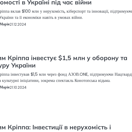
омості в Україні під час війни
іппа вклав $100 млн у нерухомість, кіберспорт та інновації, підтримуюч
України та її економіки навіть в умовах війни.
Марія
21.12.2024
м Кріппа інвестує $1,5 млн у оборону та
уру України
іппа інвестував $1,5 млн через фонд АЗОВ.ONE, підтримуючи Нацгвард
а культурні ініціативи, зокрема спектакль Конотопська відьма.
Марія
21.10.2024
м Кріппа: Інвестиції в нерухомість і