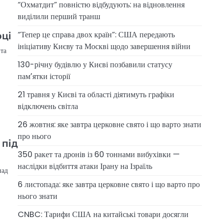
“Охматдит” повністю відбудують: на відновлення
виділили перший транш
“Тепер це справа двох країн”: США передають
оці
ініціативу Києву та Москві щодо завершення війни
та
130-річну будівлю у Києві позбавили статусу
памʼятки історії
21 травня у Києві та області діятимуть графіки
відключень світла
26 жовтня: яке завтра церковне свято і що варто знати
про нього
 під
350 ракет та дронів із 60 тоннами вибухівки —
наслідки відбиття атаки Ірану на Ізраїль
над
6 листопада: яке завтра церковне свято і що варто про
нього знати
CNBC: Тарифи США на китайські товари досягли