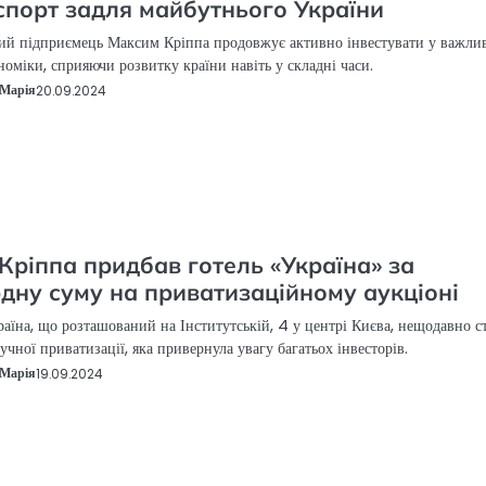
спорт задля майбутнього України
ий підприємець Максим Кріппа продовжує активно інвестувати у важли
ономіки, сприяючи розвитку країни навіть у складні часи.
Марія
20.09.2024
Кріппа придбав готель «Україна» за
дну суму на приватизаційному аукціоні
раїна, що розташований на Інститутській, 4 у центрі Києва, нещодавно с
учної приватизації, яка привернула увагу багатьох інвесторів.
Марія
19.09.2024