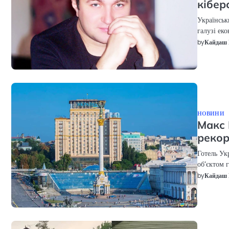
кібер
Українськ
галузі ек
by
Кайдаш 
НОВИНИ
Макс 
рекор
Готель Ук
об’єктом г
by
Кайдаш 