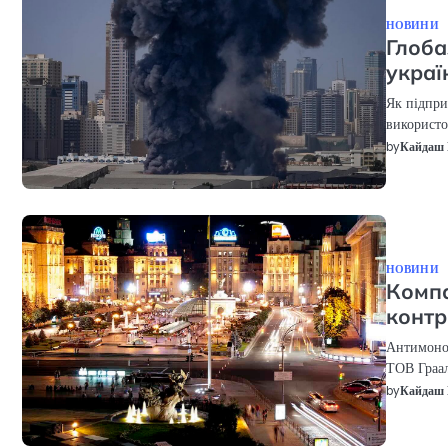
НОВИНИ
Глоба
украї
Як підпри
використо
by
Кайдаш 
НОВИНИ
Компа
контр
Антимоноп
ТОВ Граал
by
Кайдаш 