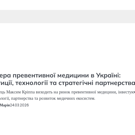
ера превентивної медицини в Україні:
тиції, технології та стратегічні партнерств
ць Максим Кріппа виходить на ринок превентивної медицини, інвестую
ології, партнерства та розвиток медичних екосистем.
Марія
24.03.2026