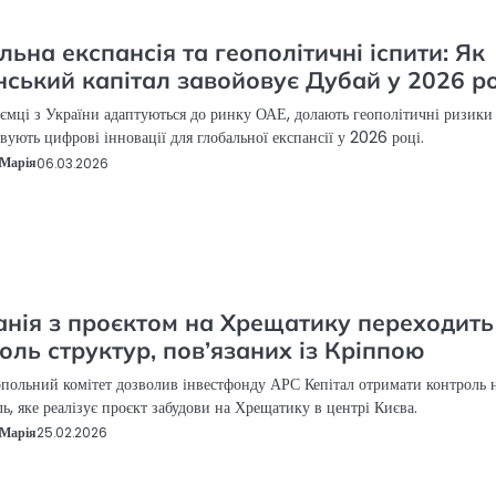
льна експансія та геополітичні іспити: Як
нський капітал завойовує Дубай у 2026 р
ємці з України адаптуються до ринку ОАЕ, долають геополітичні ризики 
вують цифрові інновації для глобальної експансії у 2026 році.
Марія
06.03.2026
нія з проєктом на Хрещатику переходить
оль структур, пов’язаних із Кріппою
ольний комітет дозволив інвестфонду АРС Кепітал отримати контроль 
ь, яке реалізує проєкт забудови на Хрещатику в центрі Києва.
Марія
25.02.2026