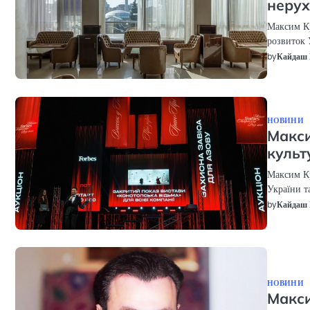
нерух
Максим Кр
розвиток 
by
Кайдаш 
НОВИНИ
Макси
культ
Максим Кр
України т
by
Кайдаш 
НОВИНИ
Макси