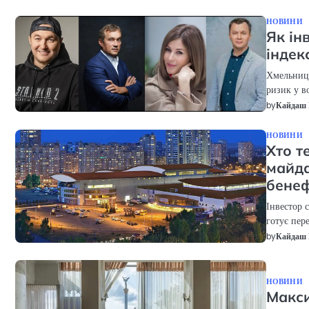
НОВИНИ
Як ін
індек
Хмельниць
ризик у в
by
Кайдаш 
НОВИНИ
Хто т
майда
бенеф
Інвестор 
готує пере
by
Кайдаш 
НОВИНИ
Макси