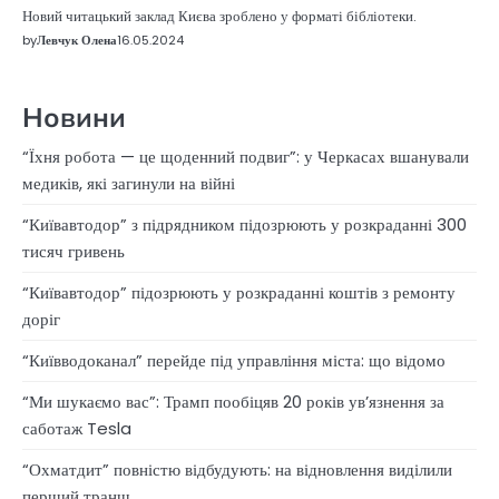
Новий читацький заклад Києва зроблено у форматі бібліотеки.
by
Левчук Олена
16.05.2024
Новини
“Їхня робота — це щоденний подвиг”: у Черкасах вшанували
медиків, які загинули на війні
“Київавтодор” з підрядником підозрюють у розкраданні 300
тисяч гривень
“Київавтодор” підозрюють у розкраданні коштів з ремонту
доріг
“Київводоканал” перейде під управління міста: що відомо
“Ми шукаємо вас”: Трамп пообіцяв 20 років ув’язнення за
саботаж Tesla
“Охматдит” повністю відбудують: на відновлення виділили
перший транш