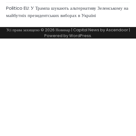
Politico EU: У Трампа шукають альтернативу Зеленському на
майбутніх президентських виборах в Україні
Усі права захищено © 2026
Новинар
| Capital News by
Ascendoor
|
Powered by
WordPress
.