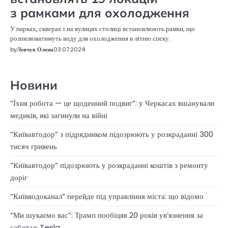
з рамками для охолодження
У парках, скверах і на вулицях столиці встановлюють рамки, що
розпилюватимуть воду для охолодження в літню спеку.
by
Левчук Олена
03.07.2024
Новини
“Їхня робота — це щоденний подвиг”: у Черкасах вшанували
медиків, які загинули на війні
“Київавтодор” з підрядником підозрюють у розкраданні 300
тисяч гривень
“Київавтодор” підозрюють у розкраданні коштів з ремонту
доріг
“Київводоканал” перейде під управління міста: що відомо
“Ми шукаємо вас”: Трамп пообіцяв 20 років ув’язнення за
саботаж Tesla