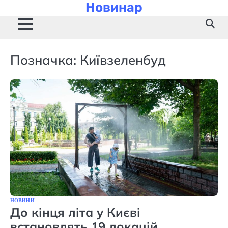
Новинар
Skip
to
content
Позначка:
Київзеленбуд
НОВИНИ
До кінця літа у Києві
встановлять 19 локацій