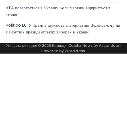
IKEA повертається в Україну: коли магазин відкриється в
столиці
Politico EU: У Трампа шукають альтернативу Зеленському на
майбутніх президентських виборах в Україні
Усі права захищено © 2026
Новинар
| Capital News by
Ascendoor
|
Powered by
WordPress
.