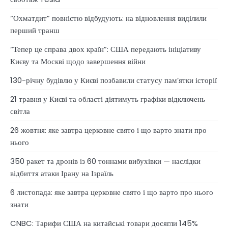
“Охматдит” повністю відбудують: на відновлення виділили
перший транш
“Тепер це справа двох країн”: США передають ініціативу
Києву та Москві щодо завершення війни
130-річну будівлю у Києві позбавили статусу памʼятки історії
21 травня у Києві та області діятимуть графіки відключень
світла
26 жовтня: яке завтра церковне свято і що варто знати про
нього
350 ракет та дронів із 60 тоннами вибухівки — наслідки
відбиття атаки Ірану на Ізраїль
6 листопада: яке завтра церковне свято і що варто про нього
знати
CNBC: Тарифи США на китайські товари досягли 145%