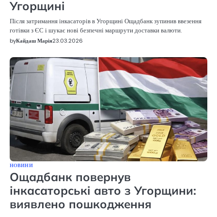
Угорщині
Після затримання інкасаторів в Угорщині Ощадбанк зупинив ввезення
готівки з ЄС і шукає нові безпечні маршрути доставки валюти.
by
Кайдаш Марія
23.03.2026
НОВИНИ
Ощадбанк повернув
інкасаторські авто з Угорщини:
виявлено пошкодження