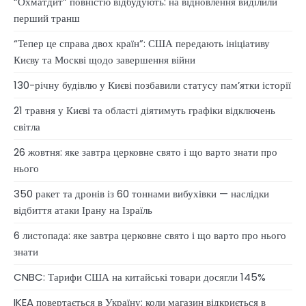
“Охматдит” повністю відбудують: на відновлення виділили
перший транш
“Тепер це справа двох країн”: США передають ініціативу
Києву та Москві щодо завершення війни
130-річну будівлю у Києві позбавили статусу памʼятки історії
21 травня у Києві та області діятимуть графіки відключень
світла
26 жовтня: яке завтра церковне свято і що варто знати про
нього
350 ракет та дронів із 60 тоннами вибухівки — наслідки
відбиття атаки Ірану на Ізраїль
6 листопада: яке завтра церковне свято і що варто про нього
знати
CNBC: Тарифи США на китайські товари досягли 145%
IKEA повертається в Україну: коли магазин відкриється в