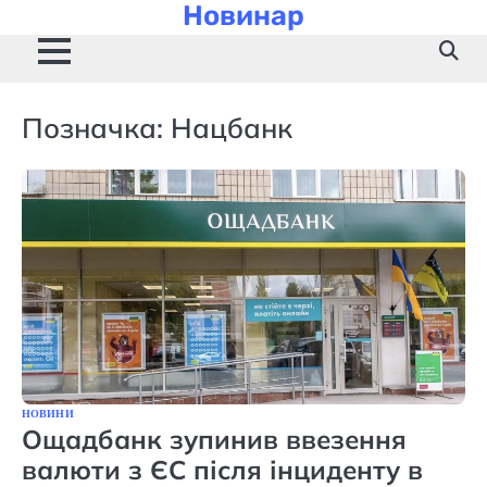
Новинар
Skip
to
content
Позначка:
Нацбанк
НОВИНИ
Ощадбанк зупинив ввезення
валюти з ЄС після інциденту в