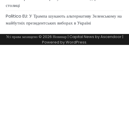
столиці
Politico EU: У Трампа шукають альтернативу Зеленському на
майбутніх президентських виборах в Україні
Усі права захищено © 2026
Новинар
| Capital News by
Ascendoor
|
Powered by
WordPress
.