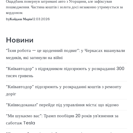
Ощадбанк повернув затримані авто з Угорщини, але зафіксував
пошкодження. Частина коштів і золота досі незаконно утримується за
кордоном.
by
Кайдаш Марія
12.03.2026
Новини
“Їхня робота — це щоденний подвиг”: у Черкасах вшанували
медиків, які загинули на війні
“Київавтодор” з підрядником підозрюють у розкраданні 300
тисяч гривень
“Київавтодор” підозрюють у розкраданні коштів з ремонту
доріг
“Київводоканал” перейде під управління міста: що відомо
“Ми шукаємо вас”: Трамп пообіцяв 20 років ув’язнення за
саботаж Tesla