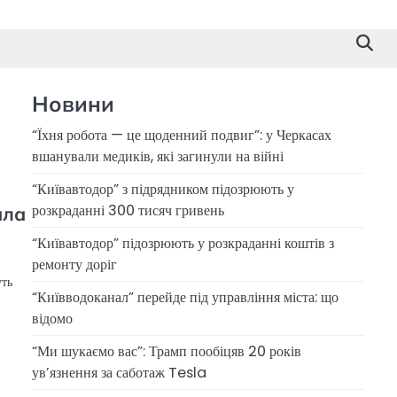
Новини
“Їхня робота — це щоденний подвиг”: у Черкасах
вшанували медиків, які загинули на війні
“Київавтодор” з підрядником підозрюють у
розкраданні 300 тисяч гривень
ала
“Київавтодор” підозрюють у розкраданні коштів з
ремонту доріг
уть
“Київводоканал” перейде під управління міста: що
відомо
“Ми шукаємо вас”: Трамп пообіцяв 20 років
ув’язнення за саботаж Tesla