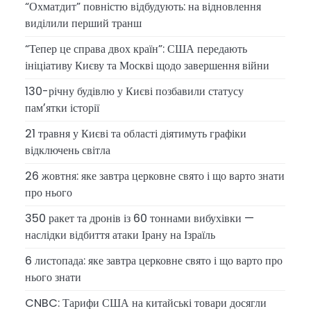
“Охматдит” повністю відбудують: на відновлення
виділили перший транш
“Тепер це справа двох країн”: США передають
ініціативу Києву та Москві щодо завершення війни
130-річну будівлю у Києві позбавили статусу
памʼятки історії
21 травня у Києві та області діятимуть графіки
відключень світла
26 жовтня: яке завтра церковне свято і що варто знати
про нього
350 ракет та дронів із 60 тоннами вибухівки —
наслідки відбиття атаки Ірану на Ізраїль
6 листопада: яке завтра церковне свято і що варто про
нього знати
CNBC: Тарифи США на китайські товари досягли