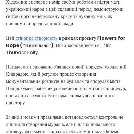
Художник висловив намір своїми роботами підтримати
український народ в цей складний період, демонструючи
світові його непереможну красу та духовну міць, як
повідомили представники влади.
Цей
стінопис створюють
в рамках проєкту Flowers for
Hope (“Квіти надії”)
. Його засновником і є Trek
Thunder Kelly.
Нагадаємо, нещодавно з’явився новий порядок, ухвалений
Київрадою, який регулює процес створення
монументальних розписів на будівлях та спорудах міста.
Цей документ забезпечує відкритість та чіткість процедур,
пов’язаних з художнім оформленням урбаністичного
простору.
Згідно з новими правилами, встановлюється контроль не
лише для створення муралів, але й для їх подальшого
догляду, збереження та, за потреби, демонтажу. Окремо