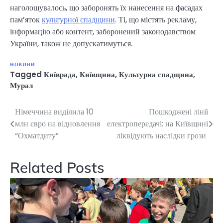
наголошувалось, що заборонять їх нанесення на фасадах
пам’яток
культурної спадщини
. Ті, що містять рекламу,
інформацію або контент, заборонений законодавством
України, також не допускатимуться.
НОВИНИ
Tagged
Київрада
,
Київщина
,
Культурна спадщина
,
Мурал
Німеччина виділила 10
Пошкоджені лінії
Навігація
млн євро на відновлення
електропередачі: на Київщині
записів
“Охматдиту”
ліквідують наслідки грози
Related Posts