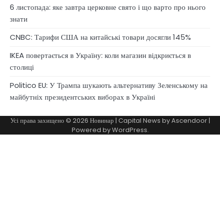
6 листопада: яке завтра церковне свято і що варто про нього
знати
CNBC: Тарифи США на китайські товари досягли 145%
IKEA повертається в Україну: коли магазин відкриється в
столиці
Politico EU: У Трампа шукають альтернативу Зеленському на
майбутніх президентських виборах в Україні
Усі права захищено © 2026
Новинар
| Capital News by
Ascendoor
|
Powered by
WordPress
.