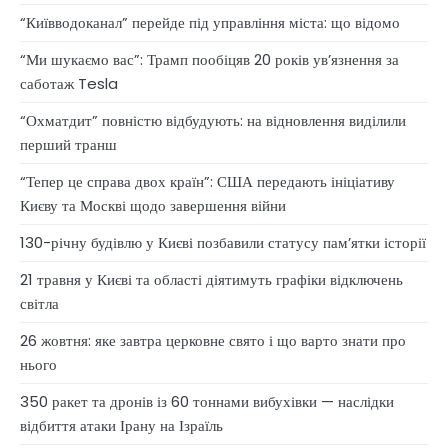
“Київводоканал” перейде під управління міста: що відомо
“Ми шукаємо вас”: Трамп пообіцяв 20 років ув’язнення за
саботаж Tesla
“Охматдит” повністю відбудують: на відновлення виділили
перший транш
“Тепер це справа двох країн”: США передають ініціативу
Києву та Москві щодо завершення війни
130-річну будівлю у Києві позбавили статусу памʼятки історії
21 травня у Києві та області діятимуть графіки відключень
світла
26 жовтня: яке завтра церковне свято і що варто знати про
нього
350 ракет та дронів із 60 тоннами вибухівки — наслідки
відбиття атаки Ірану на Ізраїль