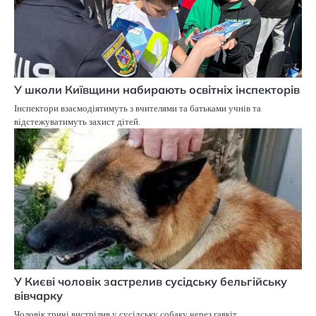
У школи Київщини набирають освітніх інспекторів
Інспектори взаємодіятимуть з вчителями та батьками учнів та
відстежуватимуть захист дітей.
У Києві чоловік застрелив сусідську бельгійську
вівчарку
Чоловік тричі вистрілив у сусідську собаку через гавкіт.