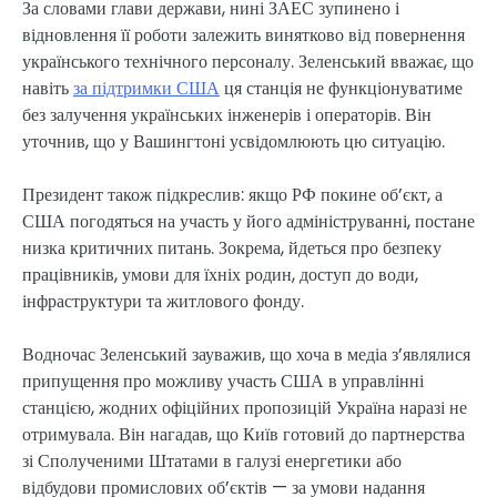
За словами глави держави, нині ЗАЕС зупинено і
відновлення її роботи залежить винятково від повернення
українського технічного персоналу. Зеленський вважає, що
навіть
за підтримки США
ця станція не функціонуватиме
без залучення українських інженерів і операторів. Він
уточнив, що у Вашингтоні усвідомлюють цю ситуацію.
Президент також підкреслив: якщо РФ покине об’єкт, а
США погодяться на участь у його адмініструванні, постане
низка критичних питань. Зокрема, йдеться про безпеку
працівників, умови для їхніх родин, доступ до води,
інфраструктури та житлового фонду.
Водночас Зеленський зауважив, що хоча в медіа з’являлися
припущення про можливу участь США в управлінні
станцією, жодних офіційних пропозицій Україна наразі не
отримувала. Він нагадав, що Київ готовий до партнерства
зі Сполученими Штатами в галузі енергетики або
відбудови промислових об’єктів — за умови надання