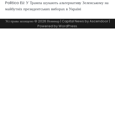
Politico EU: У Трампа шукають альтернативу Зеленському на
майбутніх президентських виборах в Україні
Усі права захищено © 2026
Новинар
| Capital News by
Ascendoor
|
Powered by
WordPress
.