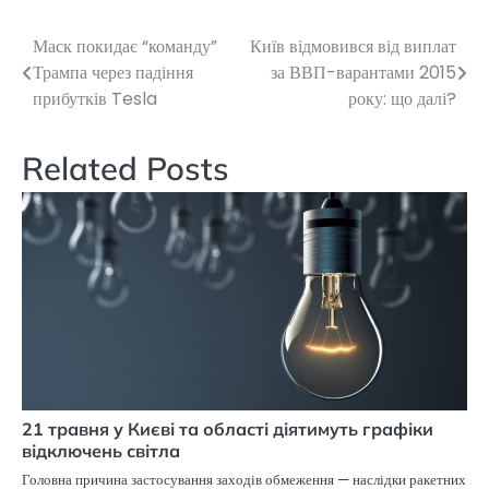
Маск покидає “команду”
Київ відмовився від виплат
Навігація
Трампа через падіння
за ВВП-варантами 2015
записів
прибутків Tesla
року: що далі?
Related Posts
21 травня у Києві та області діятимуть графіки
відключень світла
Головна причина застосування заходів обмеження — наслідки ракетних