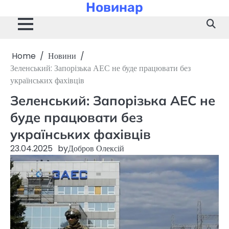
Новинар
Skip
to
content
Home
Новини
Зеленський: Запорізька АЕС не буде працювати без
українських фахівців
Зеленський: Запорізька АЕС не
буде працювати без
українських фахівців
23.04.2025
by
Добров Олексій