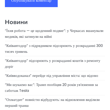
Новини
“Їхня робота — це щоденний подвиг”: у Черкасах вшанували
медиків, які загинули на війні
“Київавтодор” з підрядником підозрюють у розкраданні 300
тисяч гривень
“Київавтодор” підозрюють у розкраданні коштів з ремонту
доріг
“Київводоканал” перейде під управління міста: що відомо
“Ми шукаємо вас”: Трамп пообіцяв 20 років ув’язнення за
саботаж Tesla
“Охматдит” повністю відбудують: на відновлення виділили
перший транш