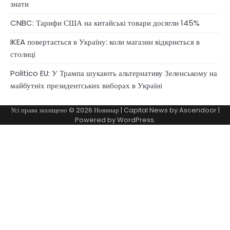
знати
CNBC: Тарифи США на китайські товари досягли 145%
IKEA повертається в Україну: коли магазин відкриється в
столиці
Politico EU: У Трампа шукають альтернативу Зеленському на
майбутніх президентських виборах в Україні
Усі права захищено © 2026
Новинар
| Capital News by
Ascendoor
|
Powered by
WordPress
.