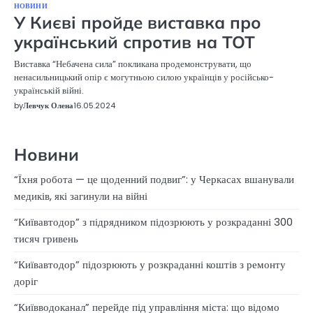
НОВИНИ
У Києві пройде виставка про
український спротив на ТОТ
Виставка “Небачена сила” покликана продемонструвати, що
ненасильницький опір є могутньою силою українців у російсько-
українській війні.
by
Левчук Олена
16.05.2024
Новини
“Їхня робота — це щоденний подвиг”: у Черкасах вшанували
медиків, які загинули на війні
“Київавтодор” з підрядником підозрюють у розкраданні 300
тисяч гривень
“Київавтодор” підозрюють у розкраданні коштів з ремонту
доріг
“Київводоканал” перейде під управління міста: що відомо