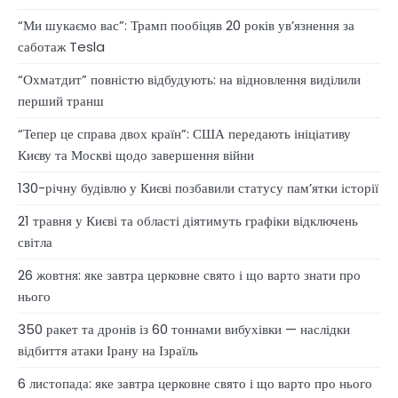
“Ми шукаємо вас”: Трамп пообіцяв 20 років ув’язнення за
саботаж Tesla
“Охматдит” повністю відбудують: на відновлення виділили
перший транш
“Тепер це справа двох країн”: США передають ініціативу
Києву та Москві щодо завершення війни
130-річну будівлю у Києві позбавили статусу памʼятки історії
21 травня у Києві та області діятимуть графіки відключень
світла
26 жовтня: яке завтра церковне свято і що варто знати про
нього
350 ракет та дронів із 60 тоннами вибухівки — наслідки
відбиття атаки Ірану на Ізраїль
6 листопада: яке завтра церковне свято і що варто про нього