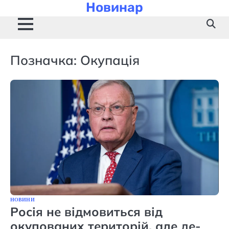
Новинар
Skip
to
content
Позначка:
Окупація
НОВИНИ
Росія не відмовиться від
окупованих територій, але де-