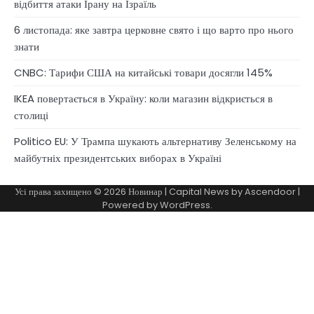
відбиття атаки Ірану на Ізраїль
6 листопада: яке завтра церковне свято і що варто про нього
знати
CNBC: Тарифи США на китайські товари досягли 145%
IKEA повертається в Україну: коли магазин відкриється в
столиці
Politico EU: У Трампа шукають альтернативу Зеленському на
майбутніх президентських виборах в Україні
Усі права захищено © 2026
Новинар
| Capital News by
Ascendoor
|
Powered by
WordPress
.