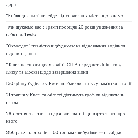
доріг
“Київводоканал” перейде під управління міста: що відомо
“Ми шукаємо вас”: Трамп пообіцяв 20 років ув’язнення за
саботаж Tesla
“Охматдит” повністю відбудують: на відновлення виділили
перший транш
“Тепер це справа двох країн”: США передають ініціативу
Києву та Москві щодо завершення війни
130-річну будівлю у Києві позбавили статусу памʼятки історії
21 травня у Києві та області діятимуть графіки відключень
світла
26 жовтня: яке завтра церковне свято і що варто знати про
нього
350 ракет та дронів із 60 тоннами вибухівки — наслідки