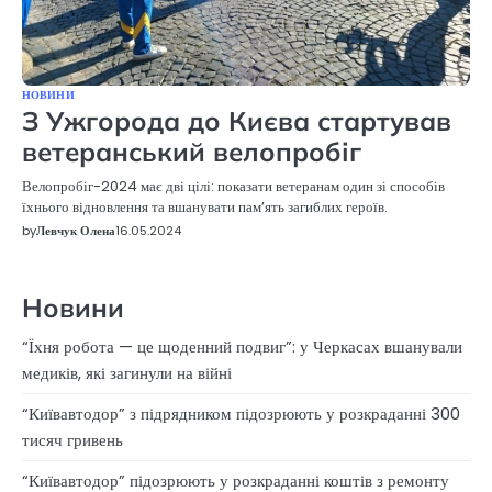
НОВИНИ
З Ужгорода до Києва стартував
ветеранський велопробіг
Велопробіг-2024 має дві цілі: показати ветеранам один зі способів
їхнього відновлення та вшанувати пам’ять загиблих героїв.
by
Левчук Олена
16.05.2024
Новини
“Їхня робота — це щоденний подвиг”: у Черкасах вшанували
медиків, які загинули на війні
“Київавтодор” з підрядником підозрюють у розкраданні 300
тисяч гривень
“Київавтодор” підозрюють у розкраданні коштів з ремонту