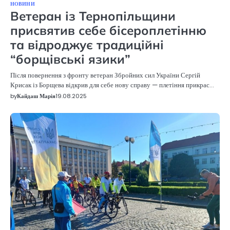
НОВИНИ
Ветеран із Тернопільщини
присвятив себе бісероплетінню
та відроджує традиційні
“борщівські язики”
Після повернення з фронту ветеран Збройних сил України Сергій
Крисак із Борщева відкрив для себе нову справу — плетіння прикрас…
by
Кайдаш Марія
19.08.2025