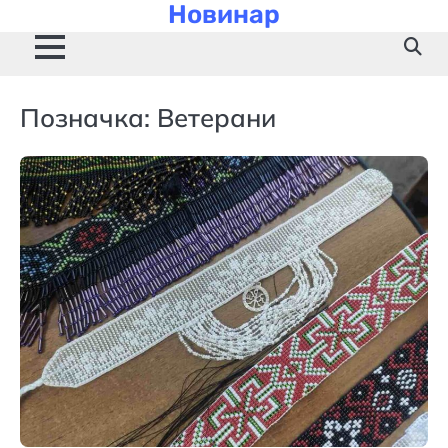
Новинар
Skip
to
content
Позначка:
Ветерани