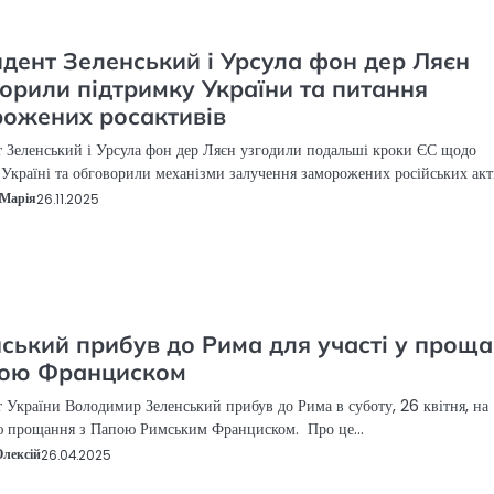
дент Зеленський і Урсула фон дер Ляєн
орили підтримку України та питання
ожених росактивів
 Зеленський і Урсула фон дер Ляєн узгодили подальші кроки ЄС щодо
Україні та обговорили механізми залучення заморожених російських акт
Марія
26.11.2025
ський прибув до Рима для участі у проща
пою Франциском
 України Володимир Зеленський прибув до Рима в суботу, 26 квітня, на
ю прощання з Папою Римським Франциском. Про це…
Олексій
26.04.2025