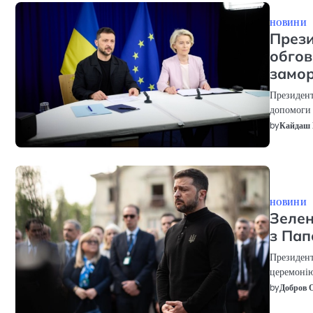
НОВИНИ
Прези
обгов
замор
Президент
допомоги 
by
Кайдаш 
НОВИНИ
Зелен
з Па
Президент
церемоні
by
Добров 