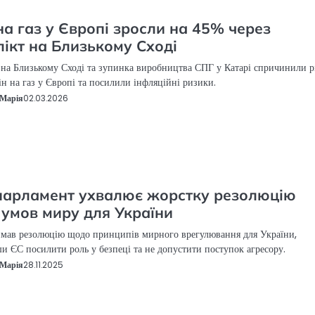
на газ у Європі зросли на 45% через
ікт на Близькому Сході
 на Близькому Сході та зупинка виробництва СПГ у Катарі спричинили р
ін на газ у Європі та посилили інфляційні ризики.
Марія
02.03.2026
арламент ухвалює жорстку резолюцію
умов миру для України
мав резолюцію щодо принципів мирного врегулювання для України,
и ЄС посилити роль у безпеці та не допустити поступок агресору.
Марія
28.11.2025