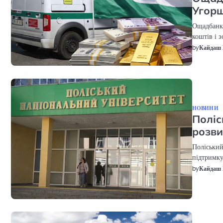
Угор
Ощадбанк 
коштів і 
by
Кайдаш 
НОВИНИ
Поліс
розви
Поліський
підтримку
by
Кайдаш 