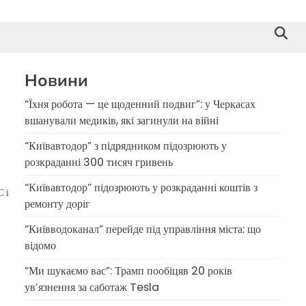
Новини
“Їхня робота — це щоденний подвиг”: у Черкасах
вшанували медиків, які загинули на війні
“Київавтодор” з підрядником підозрюють у
розкраданні 300 тисяч гривень
“Київавтодор” підозрюють у розкраданні коштів з
 і
ремонту доріг
“Київводоканал” перейде під управління міста: що
відомо
“Ми шукаємо вас”: Трамп пообіцяв 20 років
ув’язнення за саботаж Tesla