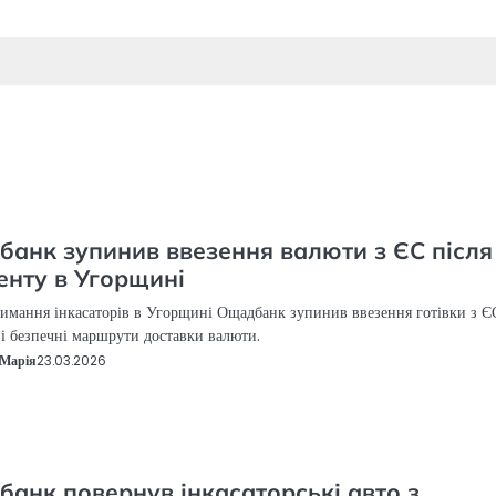
анк зупинив ввезення валюти з ЄС після
енту в Угорщині
римання інкасаторів в Угорщині Ощадбанк зупинив ввезення готівки з ЄС
і безпечні маршрути доставки валюти.
Марія
23.03.2026
анк повернув інкасаторські авто з