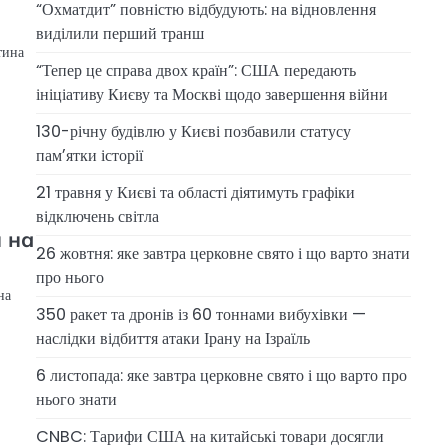
“Охматдит” повністю відбудують: на відновлення
виділили перший транш
тина
“Тепер це справа двох країн”: США передають
ініціативу Києву та Москві щодо завершення війни
130-річну будівлю у Києві позбавили статусу
памʼятки історії
21 травня у Києві та області діятимуть графіки
відключень світла
 на
26 жовтня: яке завтра церковне свято і що варто знати
про нього
на
350 ракет та дронів із 60 тоннами вибухівки —
наслідки відбиття атаки Ірану на Ізраїль
6 листопада: яке завтра церковне свято і що варто про
нього знати
CNBC: Тарифи США на китайські товари досягли