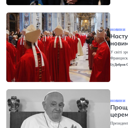
НОВИНИ
Насту
нови
У світі з
Франциска
by
Добров 
НОВИНИ
Проща
церем
Президент