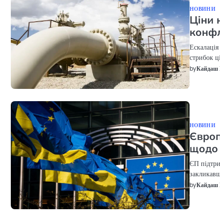
НОВИНИ
Ціни 
конфл
Ескалація
стрибок ц
by
Кайдаш 
НОВИНИ
Європ
щодо 
ЄП підтри
закликавш
by
Кайдаш 