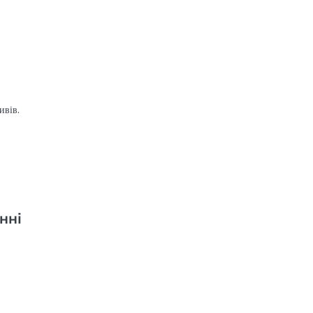
ивів.
нні