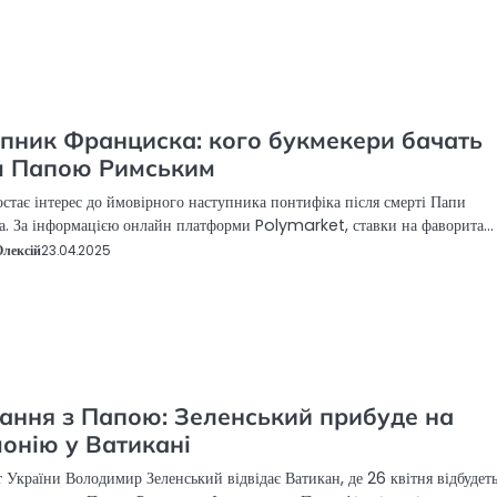
пник Франциска: кого букмекери бачать
м Папою Римським
ростає інтерес до ймовірного наступника понтифіка після смерті Папи
. За інформацією онлайн платформи Polymarket, ставки на фаворита…
Олексій
23.04.2025
ння з Папою: Зеленський прибуде на
онію у Ватикані
 України Володимир Зеленський відвідає Ватикан, де 26 квітня відбудет