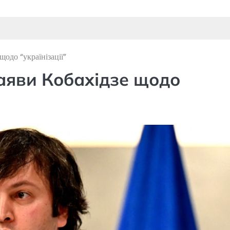
щодо “українізації”
аяви Кобахідзе щодо