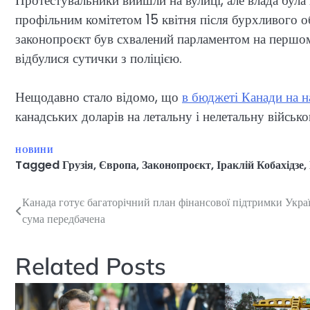
Протестувальники вийшли на вулиці, але влада була
профільним комітетом 15 квітня після бурхливого о
законопроєкт був схвалений парламентом на першом
відбулися сутички з поліцією.
Нещодавно стало відомо, що
в бюджеті Канади на на
канадських доларів на летальну і нелетальну військ
НОВИНИ
Tagged
Грузія
,
Європа
,
Законопроєкт
,
Іраклій Кобахідзе
,
Канада готує багаторічний план фінансової підтримки Украї
Навігація
сума передбачена
записів
Related Posts