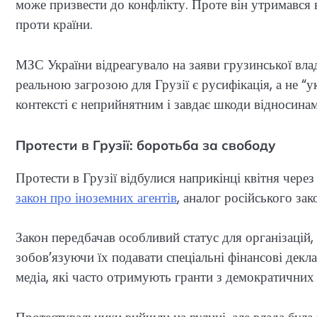
може призвести до конфлікту. Проте він утримався ві
проти країни.
МЗС України відреагувало на заяви грузинської вл
реальною загрозою для Грузії є русифікація, а не “у
контексті є неприйнятним і завдає шкоди відносина
Протести в Грузії: боротьба за свободу
Протести в Грузії відбулися наприкінці квітня чере
закон про іноземних агентів
, аналог російського зак
Закон передбачав особливий статус для організацій
зобов’язуючи їх подавати спеціальні фінансові дек
медіа, які часто отримують гранти з демократични