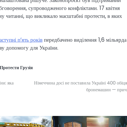
 налаштована рішуче. Законопроєкт був підтриманий
бговорення, супроводженого конфліктами. 17 квітня
у читанні, що викликало масштабні протести, в яких
ступні п’ять років
передбачено виділення 1,6 мільярда
ову допомогу для України.
Протести Грузія
ни: яка
Німеччина досі не поставила Україні 400 обіц
бронемашин — при