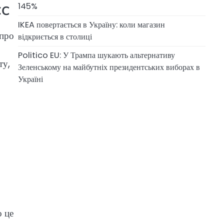
145%
ЄС
IKEA повертається в Україну: коли магазин
 про
відкриється в столиці
Politico EU: У Трампа шукають альтернативу
ту,
Зеленському на майбутніх президентських виборах в
Україні
о це