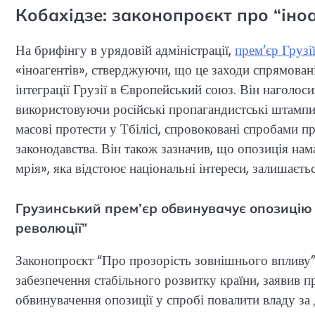
Кобахідзе: законопроєкт про “іноаг
На брифінгу в урядовій адміністрації,
прем’єр Грузі
«іноагентів», стверджуючи, що це заходи спрямовані
інтеграції Грузії в Європейський союз. Він наголоси
використовуючи російські пропагандистські штампи 
масові протести у Тбілісі, спровоковані спробами п
законодавства. Він також зазначив, що опозиція нама
мрія», яка відстоює національні інтереси, залишаєтьс
Грузинський прем’єр обвинувачує опозицію 
революції”
Законопроєкт “Про прозорість зовнішнього впливу
забезпечення стабільного розвитку країни, заявив п
обвинувачення опозиції у спробі повалити владу з