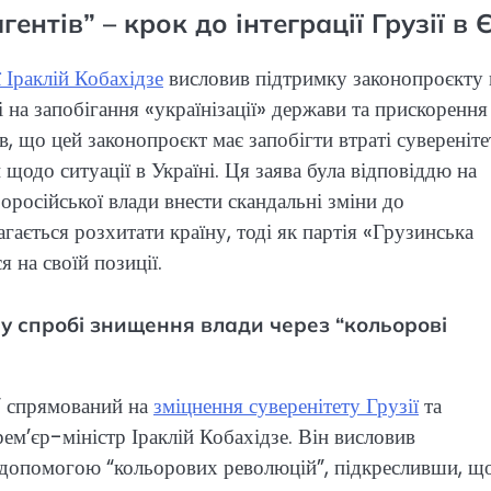
ентів” – крок до інтеграції Грузії в 
ї Іраклій Кобахідзе
висловив підтримку законопроєкту
 на запобігання «українізації» держави та прискорення
в, що цей законопроєкт має запобігти втраті сувереніте
щодо ситуації в Україні. Ця заява була відповіддю на
роросійської влади внести скандальні зміни до
гається розхитати країну, тоді як партія «Грузинська
я на своїй позиції.
у спробі знищення влади через “кольорові
” спрямований на
зміцнення суверенітету Грузії
та
рем’єр-міністр Іраклій Кобахідзе. Він висловив
а допомогою “кольорових революцій”, підкресливши, щ