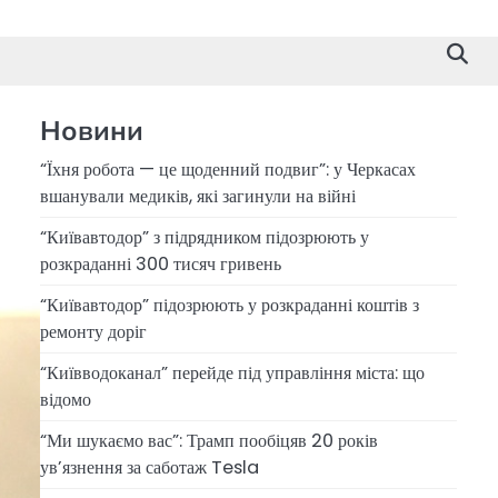
Новини
“Їхня робота — це щоденний подвиг”: у Черкасах
вшанували медиків, які загинули на війні
“Київавтодор” з підрядником підозрюють у
розкраданні 300 тисяч гривень
“Київавтодор” підозрюють у розкраданні коштів з
ремонту доріг
“Київводоканал” перейде під управління міста: що
відомо
“Ми шукаємо вас”: Трамп пообіцяв 20 років
ув’язнення за саботаж Tesla