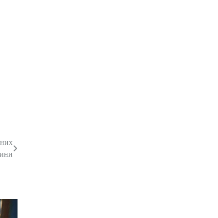
яних
чини