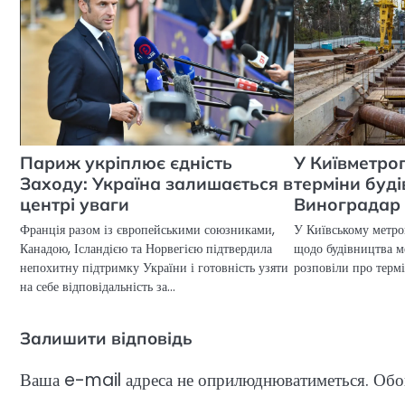
Париж укріплює єдність
У Київметро
Заходу: Україна залишається в
терміни буд
центрі уваги
Виноградар
Франція разом із європейськими союзниками,
У Київському метро
Канадою, Ісландією та Норвегією підтвердила
щодо будівництва м
непохитну підтримку України і готовність узяти
розповіли про термі
на себе відповідальність за…
Залишити відповідь
Ваша e-mail адреса не оприлюднюватиметься.
Обов