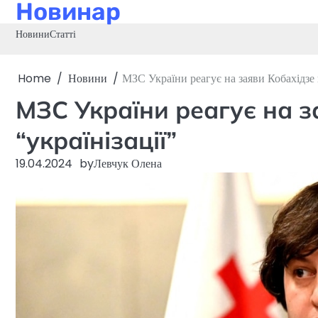
Новинар
Skip
to
Новини
Статті
content
Home
Новини
МЗС України реагує на заяви Кобахідзе 
МЗС України реагує на з
“українізації”
19.04.2024
by
Левчук Олена