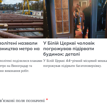
політені назвали
У Білій Церкві чоловік
івництва метро на
погрожував підірвати
будинок: деталі
політені поділилися планами
У Білій Церкві 44-річний місцевий мешк
етро на Виноградар та
погрожував підірвати багатоповерхівку.
ни виконання робіт.
’язкові поля позначені
*