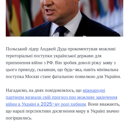
Польський лідер Анджей Дуда прокоментував можливі
територіальні поступки української держави для
припинення війни з РФ. Він зробив доволі різку заяву з
цього приводу, сказавши, що будь-яка, навіть мінімальна
поступка Москві стане фатальною помилкою для України.
Нагадаємо, на днях повідомлялось, що
міжнародні
партнери визнали свій прогноз про можливе закінчення
війни в Україні в 2025-му році хибним
. Вони вважають,
що наразі перспективи досягнення миру в Україні значно
погіршились.