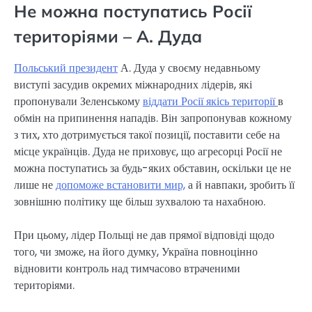
Не можна поступатись Росії
територіями – А. Дуда
Польський президент
А. Дуда у своєму недавньому
виступі засудив окремих міжнародних лідерів, які
пропонували Зеленському
віддати Росії якісь території
в
обмін на припинення нападів. Він запропонував кожному
з тих, хто дотримується такої позиції, поставити себе на
місце українців. Дуда не приховує, що агресорці Росії не
можна поступатись за будь-яких обставин, оскільки це не
лише не
допоможе встановити мир,
а й навпаки, зробить її
зовнішню політику ще більш зухвалою та нахабною.
При цьому, лідер Польщі не дав прямої відповіді щодо
того, чи зможе, на його думку, Україна повноцінно
відновити контроль над тимчасово втраченими
територіями.