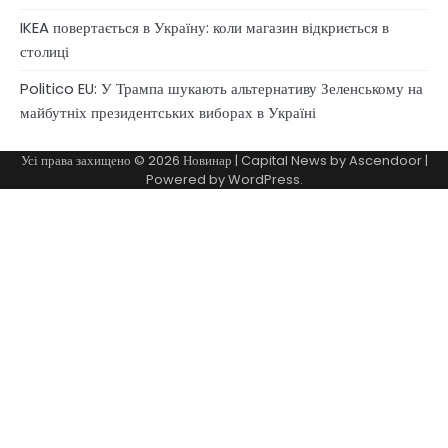
IKEA повертається в Україну: коли магазин відкриється в
столиці
Politico EU: У Трампа шукають альтернативу Зеленському на
майбутніх президентських виборах в Україні
Усі права захищено © 2026
Новинар
| Capital News by
Ascendoor
|
Powered by
WordPress
.