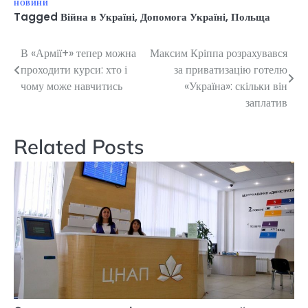
НОВИНИ
Tagged
Війна в Україні
,
Допомога Україні
,
Польща
В «Армії+» тепер можна
Максим Кріппа розрахувався
Навігація
проходити курси: хто і
за приватизацію готелю
записів
чому може навчитись
«Україна»: скільки він
заплатив
Related Posts