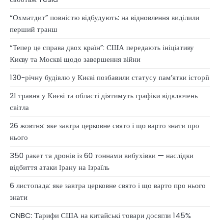
“Охматдит” повністю відбудують: на відновлення виділили
перший транш
“Тепер це справа двох країн”: США передають ініціативу
Києву та Москві щодо завершення війни
130-річну будівлю у Києві позбавили статусу памʼятки історії
21 травня у Києві та області діятимуть графіки відключень
світла
26 жовтня: яке завтра церковне свято і що варто знати про
нього
350 ракет та дронів із 60 тоннами вибухівки — наслідки
відбиття атаки Ірану на Ізраїль
6 листопада: яке завтра церковне свято і що варто про нього
знати
CNBC: Тарифи США на китайські товари досягли 145%