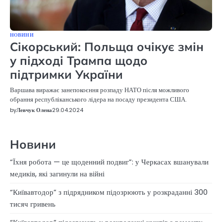
НОВИНИ
Сікорський: Польща очікує змін
у підході Трампа щодо
підтримки України
Варшава виражає занепокоєння розпаду НАТО після можливого
обрання республіканського лідера на посаду президента США.
by
Левчук Олена
29.04.2024
Новини
“Їхня робота — це щоденний подвиг”: у Черкасах вшанували
медиків, які загинули на війні
“Київавтодор” з підрядником підозрюють у розкраданні 300
тисяч гривень