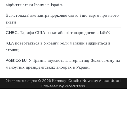
відбиття атаки Ірану на Ізраїль
6 листопада: яке завтра церковне свято і що варто про нього
знати
CNBC: Тарифи США на китайські товари досягли 145%
IKEA повертається в Україну: коли магазин відкриється в
столиці
Politico EU: У Трампа шукають альтернативу Зеленському на
майбутніх президентських виборах в Україні
Усі права захищено © 2026
Новинар
| Capital News by
Ascendoor
|
Powered by
WordPress
.