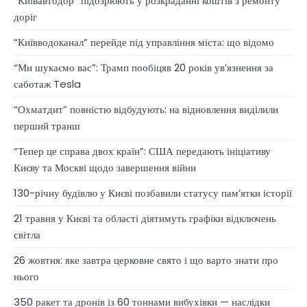
“Київавтодор” підозрюють у розкраданні коштів з ремонту
доріг
“Київводоканал” перейде під управління міста: що відомо
“Ми шукаємо вас”: Трамп пообіцяв 20 років ув’язнення за
саботаж Tesla
“Охматдит” повністю відбудують: на відновлення виділили
перший транш
“Тепер це справа двох країн”: США передають ініціативу
Києву та Москві щодо завершення війни
130-річну будівлю у Києві позбавили статусу памʼятки історії
21 травня у Києві та області діятимуть графіки відключень
світла
26 жовтня: яке завтра церковне свято і що варто знати про
нього
350 ракет та дронів із 60 тоннами вибухівки — наслідки