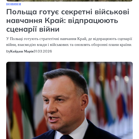
НОВИНИ
Польща готує секретні військові
навчання Край: відпрацюють
сценарії війни
У Польщі готують стратегічні навчання Край, де відпрацюють сценарії
війни, взаємодію влади і військових та оновлять оборонні плани країни.
by
Кайдаш Марія
31.03.2026