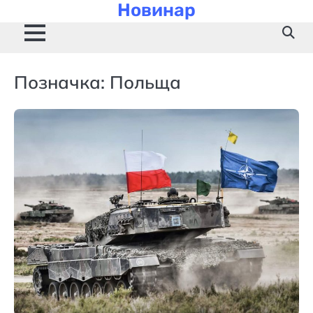
Новинар
Skip
to
content
Позначка:
Польща