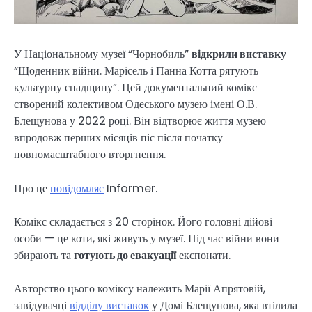
У Національному музеї “Чорнобиль”
відкрили виставку
“Щоденник війни. Марісель і Панна Котта рятують
культурну спадщину”. Цей документальний комікс
створений колективом Одеського музею імені О.В.
Блещунова у 2022 році. Він відтворює життя музею
впродовж перших місяців піс після початку
повномасштабного вторгнення.
Про це
повідомляє
Informer.
Комікс складається з 20 сторінок. Його головні дійові
особи — це коти, які живуть у музеї. Під час війни вони
збирають та
готують до евакуації
експонати.
Авторство цього коміксу належить Марії Апрятовій,
завідувачці
відділу виставок
у Домі Блещунова, яка втілила