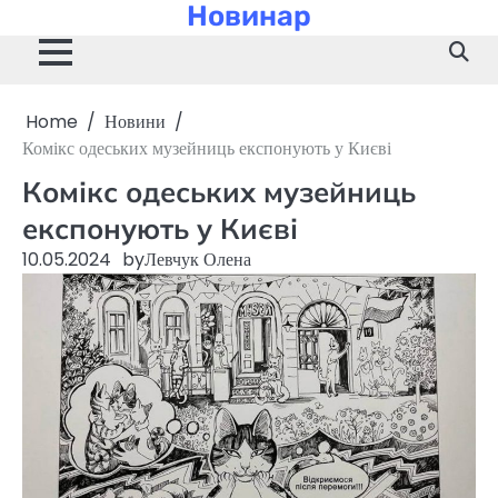
Новинар
Skip
to
content
Home
Новини
Комікс одеських музейниць експонують у Києві
Комікс одеських музейниць
експонують у Києві
10.05.2024
by
Левчук Олена