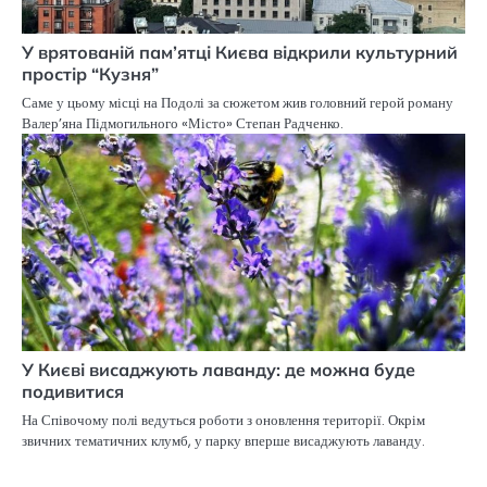
У врятованій пам’ятці Києва відкрили культурний
простір “Кузня”
Саме у цьому місці на Подолі за сюжетом жив головний герой роману
Валер’яна Підмогильного «Місто» Степан Радченко.
У Києві висаджують лаванду: де можна буде
подивитися
На Співочому полі ведуться роботи з оновлення території. Окрім
звичних тематичних клумб, у парку вперше висаджують лаванду.