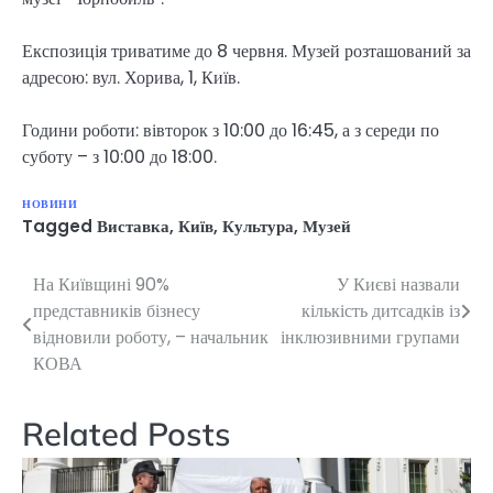
Експозиція триватиме до 8 червня. Музей розташований за
адресою: вул. Хорива, 1, Київ.
Години роботи: вівторок з 10:00 до 16:45, а з середи по
суботу – з 10:00 до 18:00.
НОВИНИ
Tagged
Виставка
,
Київ
,
Культура
,
Музей
На Київщині 90%
У Києві назвали
Навігація
представників бізнесу
кількість дитсадків із
записів
відновили роботу, – начальник
інклюзивними групами
КОВА
Related Posts