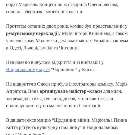
образ Марісель. Концепцію ж створила Олена Ілясова,
головна зберігачка музейної колекції.
Протягом останніх двох років, комікс був представлений у
румунському перекладі
у Музеї історії Кишинева, а також
у шведському Мальме та декількох містах України, зокрема
в Одесі, Львові, Ізмаїлі та Чигирині.
Нещодавно відбулося відкриття цієї виставки у
Національному музеї
“Чорнобиль” у Києві.
На відкриття з Одеси прибула ілюстраторка коміксу, Марія
Апрятова. Вона
організувала майстер-класи
для киян,
зокрема для тих дітей та підлітків, хто цікавиться та
опановує мистецтво малювання та ілюстрації.
Відвідати експозицію “Щоденник війни. Марісель і Панна
Котта рятують культурну спадщину” в Національному
музеї “Чорнобиль”.