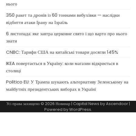
нього
350 ракет та дронів із 60 тоннами вибухівки — наслідки
відбиття атаки Ірану на Ізраїль
6 листопада: яке завтра церковне свято і що варто про нього
знати
CNBC: Тарифи США на китайські товари досягли 145%
IKEA повертається в Україну: коли магазин відкриється в
столиці
Politico EU: У Трампа шукають альтернативу Зеленському на
майбутніх президентських виборах в Україні
Усі права захищено © 2026
Новинар
| Capital News by
Ascendoor
|
Powered by
WordPress
.