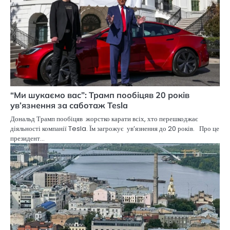
“Ми шукаємо вас”: Трамп пообіцяв 20 років
ув’язнення за саботаж Tesla
Дональд Трамп пообіцяв жорстко карати всіх, хто перешкоджає
діяльності компанії Tesla. Їм загрожує ув’язнення до 20 років. Про це
президент…