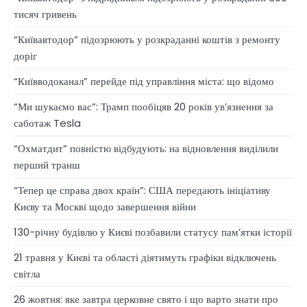
тисяч гривень
“Київавтодор” підозрюють у розкраданні коштів з ремонту
доріг
“Київводоканал” перейде під управління міста: що відомо
“Ми шукаємо вас”: Трамп пообіцяв 20 років ув’язнення за
саботаж Tesla
“Охматдит” повністю відбудують: на відновлення виділили
перший транш
“Тепер це справа двох країн”: США передають ініціативу
Києву та Москві щодо завершення війни
130-річну будівлю у Києві позбавили статусу памʼятки історії
21 травня у Києві та області діятимуть графіки відключень
світла
26 жовтня: яке завтра церковне свято і що варто знати про