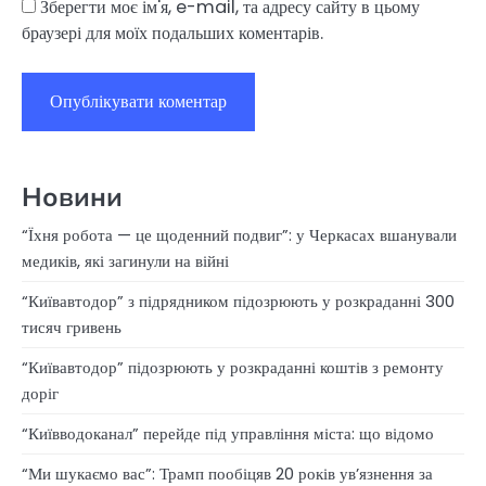
Зберегти моє ім'я, e-mail, та адресу сайту в цьому
браузері для моїх подальших коментарів.
Новини
“Їхня робота — це щоденний подвиг”: у Черкасах вшанували
медиків, які загинули на війні
“Київавтодор” з підрядником підозрюють у розкраданні 300
тисяч гривень
“Київавтодор” підозрюють у розкраданні коштів з ремонту
доріг
“Київводоканал” перейде під управління міста: що відомо
“Ми шукаємо вас”: Трамп пообіцяв 20 років ув’язнення за