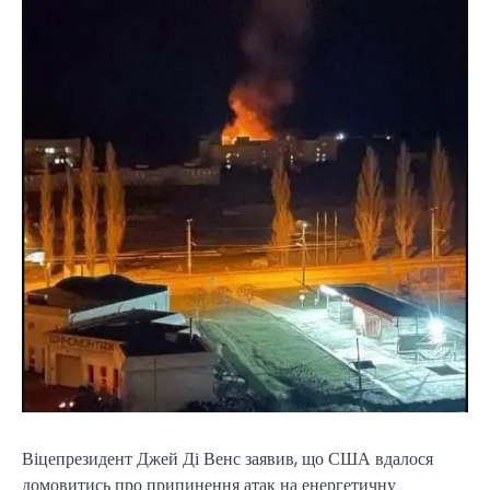
Віцепрезидент Джей Ді Венс заявив, що США вдалося
домовитись про припинення атак на енергетичну