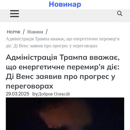
Новинар
Skip
to
content
Home
Новини
Адміністрація Трампа вважає, що енергетичне перемир’я
діє: Ді Венс заявив про прогрес у переговорах
Адміністрація Трампа вважає,
що енергетичне перемир’я діє:
Ді Венс заявив про прогрес у
переговорах
29.03.2025
by
Добров Олексій