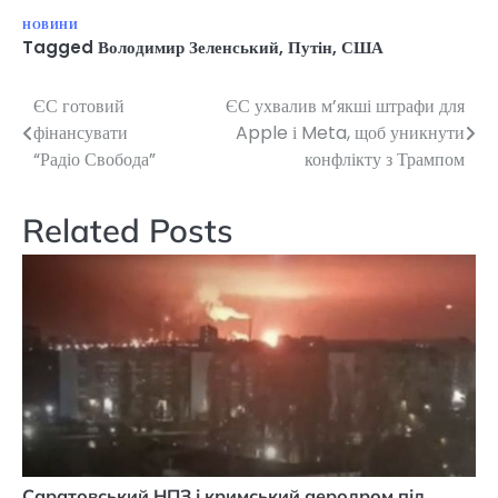
НОВИНИ
Tagged
Володимир Зеленський
,
Путін
,
США
ЄС готовий
ЄС ухвалив м’якші штрафи для
Навігація
фінансувати
Apple і Meta, щоб уникнути
записів
“Радіо Свобода”
конфлікту з Трампом
Related Posts
Саратовський НПЗ і кримський аеродром під