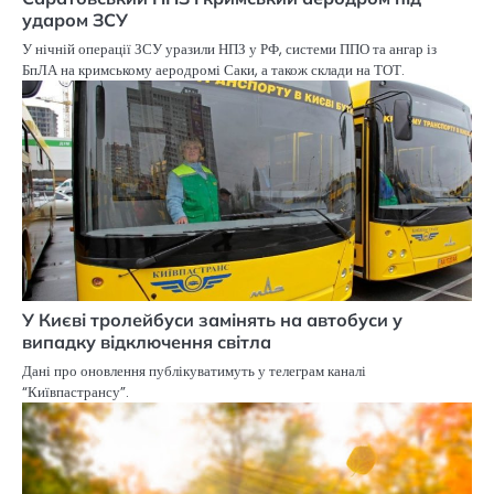
ударом ЗСУ
У нічній операції ЗСУ уразили НПЗ у РФ, системи ППО та ангар із
БпЛА на кримському аеродромі Саки, а також склади на ТОТ.
У Києві тролейбуси замінять на автобуси у
випадку відключення світла
Дані про оновлення публікуватимуть у телеграм каналі
“Київпастрансу”.