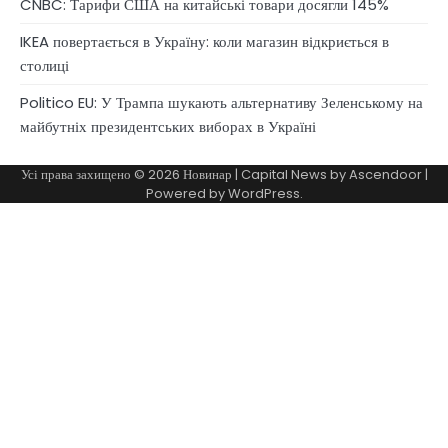
CNBC: Тарифи США на китайські товари досягли 145%
IKEA повертається в Україну: коли магазин відкриється в
столиці
Politico EU: У Трампа шукають альтернативу Зеленському на
майбутніх президентських виборах в Україні
Усі права захищено © 2026
Новинар
| Capital News by
Ascendoor
|
Powered by
WordPress
.