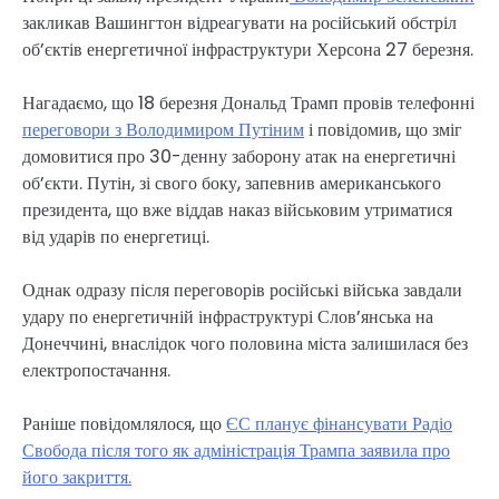
закликав Вашингтон відреагувати на російський обстріл
об’єктів енергетичної інфраструктури Херсона 27 березня.
Нагадаємо, що 18 березня Дональд Трамп провів телефонні
переговори з Володимиром Путіним
і повідомив, що зміг
домовитися про 30-денну заборону атак на енергетичні
об’єкти. Путін, зі свого боку, запевнив американського
президента, що вже віддав наказ військовим утриматися
від ударів по енергетиці.
Однак одразу після переговорів російські війська завдали
удару по енергетичній інфраструктурі Слов’янська на
Донеччині, внаслідок чого половина міста залишилася без
електропостачання.
Раніше повідомлялося, що
ЄС планує фінансувати Радіо
Свобода після того як адміністрація Трампа заявила про
його закриття.