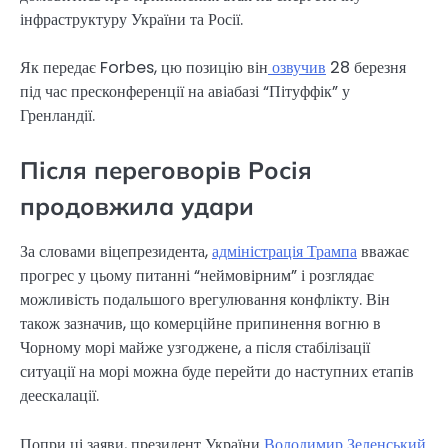
інфраструктуру України та Росії.
Як передає Forbes, цю позицію він
озвучив
28 березня
під час пресконференції на авіабазі “Пітуффік” у
Гренландії.
Після переговорів Росія
продовжила удари
За словами віцепрезидента,
адміністрація Трампа
вважає
прогрес у цьому питанні “неймовірним” і розглядає
можливість подальшого врегулювання конфлікту. Він
також зазначив, що комерційне припинення вогню в
Чорному морі майже узгоджене, а після стабілізації
ситуації на морі можна буде перейти до наступних етапів
деескалації.
Попри ці заяви, президент України
Володимир Зеленський