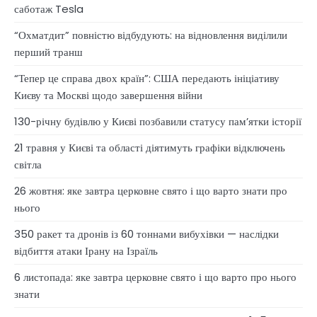
саботаж Tesla
“Охматдит” повністю відбудують: на відновлення виділили
перший транш
“Тепер це справа двох країн”: США передають ініціативу
Києву та Москві щодо завершення війни
130-річну будівлю у Києві позбавили статусу памʼятки історії
21 травня у Києві та області діятимуть графіки відключень
світла
26 жовтня: яке завтра церковне свято і що варто знати про
нього
350 ракет та дронів із 60 тоннами вибухівки — наслідки
відбиття атаки Ірану на Ізраїль
6 листопада: яке завтра церковне свято і що варто про нього
знати