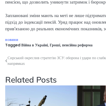
пенсією, що дозволить уникнути затримок і бюрок
Заплановані зміни мають на меті не лише підтримати
підхід до індексації пенсій. Уряд працює над онов
прив’язаною до реальних економічних показників, зо
НОВИНИ
Tagged
Війна в Україні
,
Гроші
,
пенсійна реформа
Сирський окреслив стратегію ЗСУ: оборона і удари по слаб
Навігація
напрямках
записів
Related Posts