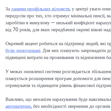
За
даними профільних відомств
, у центрі уваги оп
передусім про тих, хто отримує мінімальні пенсії, м
заробітки в минулому — низький коефіцієнт нараху
від 70 років, для яких передбачені окремі вікові над
Окремий акцент робиться на підтримці людей, які 
були деокуповані
. Для них планують запровадити д
підвищені витрати на проживання та відновлення б
У межах оновленої системи розглядається збільшенн
планується розширення програм допомоги для пенсіо
отримувачів та підвищити рівень фінансової підтри
Важливо, що механізм нарахування буде максимал
автоматично
, без необхідності звернення до орган