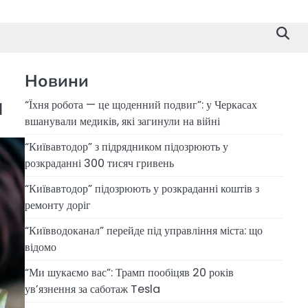
Новини
и
“Їхня робота — це щоденний подвиг”: у Черкасах
вшанували медиків, які загинули на війні
“Київавтодор” з підрядником підозрюють у
розкраданні 300 тисяч гривень
“Київавтодор” підозрюють у розкраданні коштів з
ремонту доріг
“Київводоканал” перейде під управління міста: що
відомо
“Ми шукаємо вас”: Трамп пообіцяв 20 років
ув’язнення за саботаж Tesla