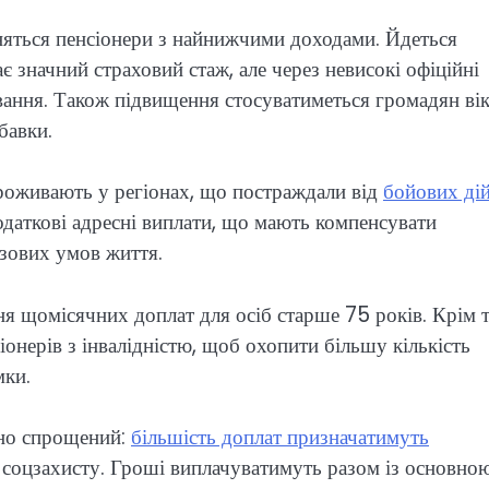
иняться пенсіонери з найнижчими доходами. Йдеться
ає значний страховий стаж, але через невисокі офіційні
вання. Також підвищення стосуватиметься громадян ві
бавки.
проживають у регіонах, що постраждали від
бойових дій
одаткові адресні виплати, що мають компенсувати
азових умов життя.
я щомісячних доплат для осіб старше 75 років. Крім т
нерів з інвалідністю, щоб охопити більшу кількість
мки.
ьно спрощений:
більшість доплат призначатимуть
ів соцзахисту. Гроші виплачуватимуть разом із основно