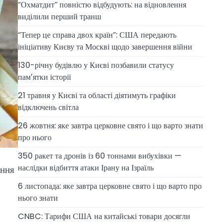
“Охматдит” повністю відбудують: на відновлення
виділили перший транш
“Тепер це справа двох країн”: США передають
ініціативу Києву та Москві щодо завершення війни
130-річну будівлю у Києві позбавили статусу
памʼятки історії
21 травня у Києві та області діятимуть графіки
відключень світла
26 жовтня: яке завтра церковне свято і що варто знати
про нього
350 ракет та дронів із 60 тоннами вибухівки —
наслідки відбиття атаки Ірану на Ізраїль
ення
6 листопада: яке завтра церковне свято і що варто про
нього знати
CNBC: Тарифи США на китайські товари досягли