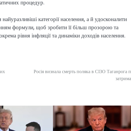
ратичних процедур.
 найуразливіші категорії населення, а й удосконалити
ленням формули, щоб зробити її більш прозорою та
крема рівня інфляції та динаміки доходів населення.
ких
Росія визнала смерть поляка в СІЗО Таганрога п
затрим