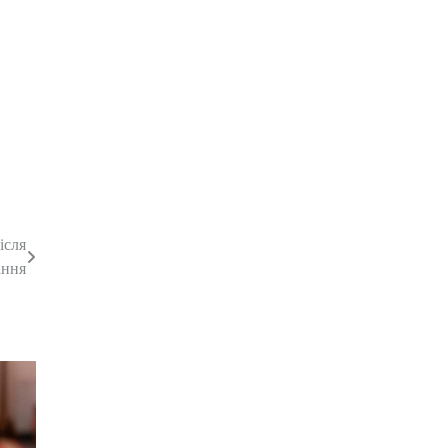
ісля
ання