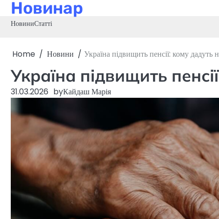
Новинар
Skip
to
Новини
Статті
content
Home
Новини
Україна підвищить пенсії: кому дадуть 
Україна підвищить пенсії
31.03.2026
by
Кайдаш Марія