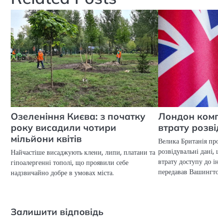
Озеленіння Києва: з початку
Лондон комп
року висадили чотири
втрату розв
мільйони квітів
Велика Британія пр
розвідувальні дані,
Найчастіше висаджують клени, липи, платани та
втрату доступу до і
гіпоалергенні тополі, що проявили себе
передавав Вашингт
надзвичайно добре в умовах міста.
Залишити відповідь