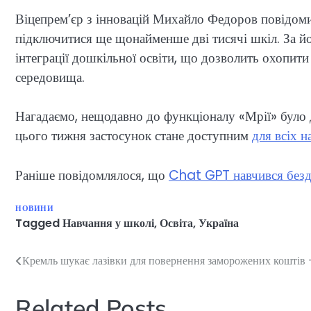
Віцепрем’єр з інновацій Михайло Федоров повідом
підключитися ще щонайменше дві тисячі шкіл. За йо
інтеграції дошкільної освіти, що дозволить охопити
середовища.
Нагадаємо, нещодавно до функціоналу «Мрії» було 
цього тижня застосунок стане доступним
для всіх н
Раніше повідомлялося, що
Chat GPT навчився безд
НОВИНИ
Tagged
Навчання у школі
,
Освіта
,
Україна
Кремль шукає лазівки для повернення заморожених коштів
Навігація
записів
Related Posts