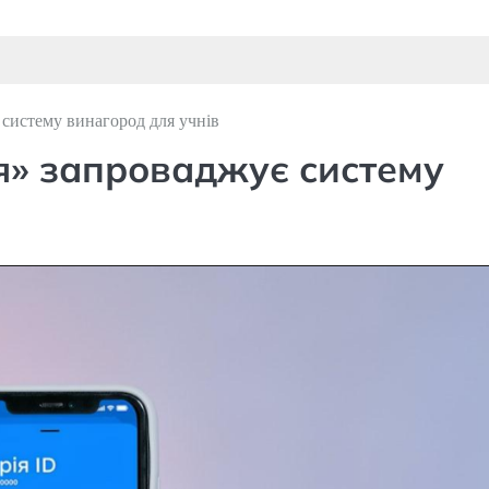
систему винагород для учнів
я» запроваджує систему