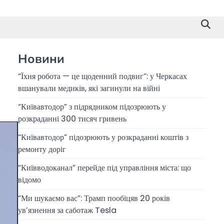
Новини
“Їхня робота — це щоденний подвиг”: у Черкасах
вшанували медиків, які загинули на війні
“Київавтодор” з підрядником підозрюють у
розкраданні 300 тисяч гривень
“Київавтодор” підозрюють у розкраданні коштів з
ремонту доріг
“Київводоканал” перейде під управління міста: що
відомо
“Ми шукаємо вас”: Трамп пообіцяв 20 років
ув’язнення за саботаж Tesla