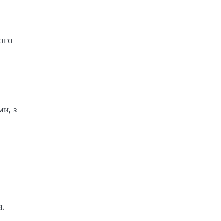
ого
ми, з
ч.