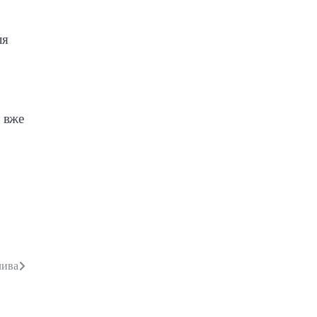
ля
 вже
лива