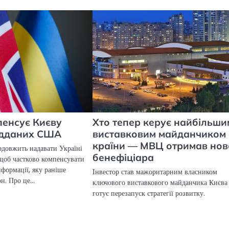
енсує Києву
Хто тепер керує найбільши
ідданих США
виставковим майданчиком
країни — МВЦ отримав нов
одовжить надавати Україні
бенефіціара
 щоб частково компенсувати
нформації, яку раніше
Інвестор став мажоритарним власником
он. Про це…
ключового виставкового майданчика Києва 
готує перезапуск стратегії розвитку.