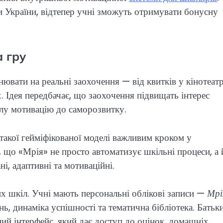
ки України, відтепер учні зможуть отримувати бонусну
 гру
ювати на реальні заохочення — від квитків у кінотеат
. Ідея передбачає, що заохочення підвищать інтерес
лу мотивацію до саморозвитку.
акої гейміфікованої моделі важливим кроком у
, що «Мрія» не просто автоматизує шкільні процеси, а 
і, адаптивні та мотиваційні.
х шкіл. Учні мають персональні облікові записи —
Мрі
ань, динаміка успішності та тематична бібліотека. Батьк
ний інтерфейс, який дає доступ до оцінок, домашніх