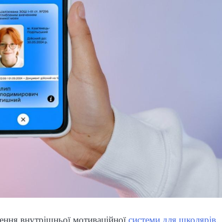
ення внутрішньої мотиваційної
системи для школярів
.