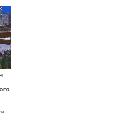
м
ого
та