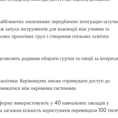
найближчих оновленнях передбачено інтеграцію штучн
ож запуск інструментів для взаємодії між учнями та
них проєктних груп і створення спільних освітніх
зволить родинам обирати гуртки та секції за інтереса
аналітики. Керівництво зможе отримувати доступ до
ремикатися між окремими системами.
тформу використовують у 40 навчальних закладів у
а загальна кількість користувачів перевищила 100 тися