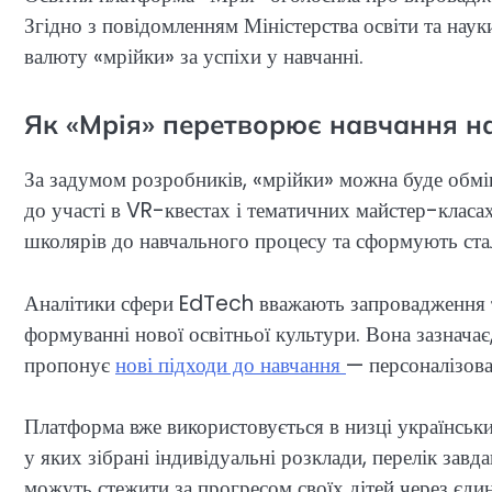
Згідно з повідомленням Міністерства освіти та нау
валюту «мрійки» за успіхи у навчанні.
Як «Мрія» перетворює навчання на
За задумом розробників, «мрійки» можна буде обмін
до участі в VR-квестах і тематичних майстер-класах
школярів до навчального процесу та сформують ста
Аналітики сфери EdTech вважають запровадження т
формуванні нової освітньої культури. Вона зазначає
пропонує
нові підходи до навчання
— персоналізован
Платформа вже використовується в низці українськи
у яких зібрані індивідуальні розклади, перелік завд
можуть стежити за прогресом своїх дітей через єди