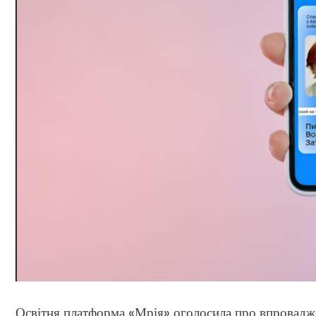
Освітня платформа «Мрія» оголосила про впровадж