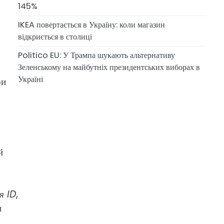
145%
IKEA повертається в Україну: коли магазин
відкриється в столиці
Politico EU: У Трампа шукають альтернативу
Зеленському на майбутніх президентських виборах в
Україні
ри
й
я ID
,
и