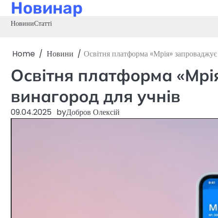
Новинар
Skip
to
Новини
Статті
content
Home
Новини
Освітня платформа «Мрія» запроваджує 
Освітня платформа «Мрі
винагород для учнів
09.04.2025
by
Добров Олексій