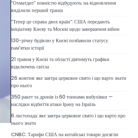
“Охматдит” повністю відбудують: на відновлення
виділили перший транш
“Тепер це справа двох країн”: США передають
ініціативу Києву та Москві щодо завершення війни
130-річну будівлю у Києві позбавили статусу
памʼятки історії
21 травня у Києві та області діятимуть графіки
відключень світла
26 жовтня: яке завтра церковне свято і що варто знати
про нього
350 ракет та дронів із 60 тоннами вибухівки —
наслідки відбиття атаки Ірану на Ізраїль
6 листопада: яке завтра церковне свято і що варто про
нього знати
CNBC: Тарифи США на китайські товари досягли