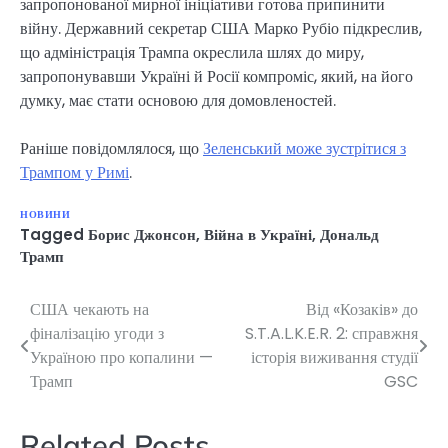
запропонованої мирної ініціативи готова припинити
війну. Державний секретар США Марко Рубіо підкреслив,
що адміністрація Трампа окреслила шлях до миру,
запропонувавши Україні й Росії компроміс, який, на його
думку, має стати основою для домовленостей.
Раніше повідомлялося, що
Зеленський може зустрітися з
Трампом у Римі
.
НОВИНИ
Tagged
Борис Джонсон
,
Війна в Україні
,
Дональд
Трамп
США чекають на
Від «Козаків» до
Навігація
фіналізацію угоди з
S.T.A.L.K.E.R. 2: справжня
записів
Україною про копалини —
історія виживання студії
Трамп
GSC
Related Posts