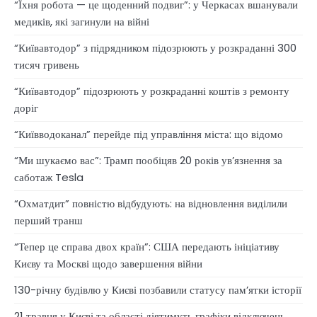
“Їхня робота — це щоденний подвиг”: у Черкасах вшанували
медиків, які загинули на війні
“Київавтодор” з підрядником підозрюють у розкраданні 300
тисяч гривень
“Київавтодор” підозрюють у розкраданні коштів з ремонту
доріг
“Київводоканал” перейде під управління міста: що відомо
“Ми шукаємо вас”: Трамп пообіцяв 20 років ув’язнення за
саботаж Tesla
“Охматдит” повністю відбудують: на відновлення виділили
перший транш
“Тепер це справа двох країн”: США передають ініціативу
Києву та Москві щодо завершення війни
130-річну будівлю у Києві позбавили статусу памʼятки історії
21 травня у Києві та області діятимуть графіки відключень