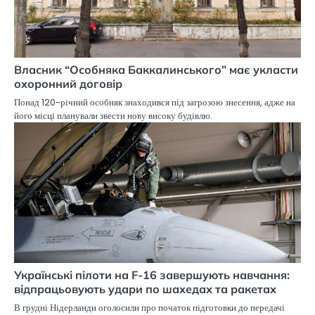
Власник “Особняка Баккалинського” має укласти
охоронний договір
Понад 120-річний особняк знаходився під загрозою знесення, адже на
його місці планували звести нову високу будівлю.
Українські пілоти на F-16 завершують навчання:
відпрацьовують удари по шахедах та ракетах
В грудні Нідерланди оголосили про початок підготовки до передачі