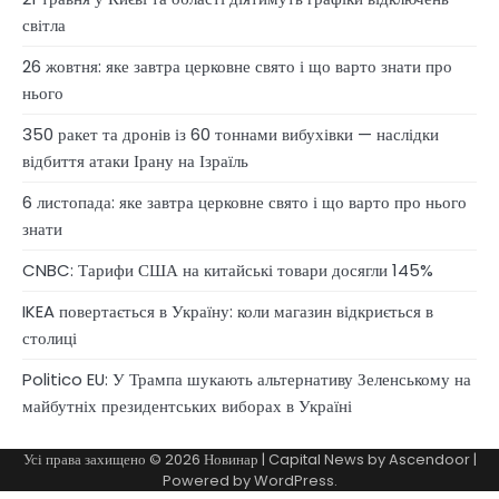
світла
26 жовтня: яке завтра церковне свято і що варто знати про
нього
350 ракет та дронів із 60 тоннами вибухівки — наслідки
відбиття атаки Ірану на Ізраїль
6 листопада: яке завтра церковне свято і що варто про нього
знати
CNBC: Тарифи США на китайські товари досягли 145%
IKEA повертається в Україну: коли магазин відкриється в
столиці
Politico EU: У Трампа шукають альтернативу Зеленському на
майбутніх президентських виборах в Україні
Усі права захищено © 2026
Новинар
| Capital News by
Ascendoor
|
Powered by
WordPress
.