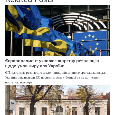
Європарламент ухвалює жорстку резолюцію
щодо умов миру для України
ЄП підтримав резолюцію щодо принципів мирного врегулювання для
України, закликавши ЄС посилити роль у безпеці та не допустити
поступок агресору.