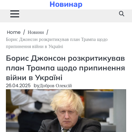
Новинар
Skip
to
content
Home
Новини
Борис Джонсон розкритикував план Трампа щодо
припинення війни в Україні
Борис Джонсон розкритикував
план Трампа щодо припинення
війни в Україні
26.04.2025
by
Добров Олексій