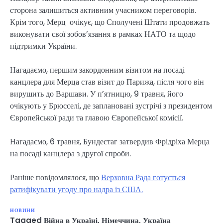
сторона залишиться активним учасником переговорів.
Крім того, Мерц очікує, що Сполучені Штати продовжать
виконувати свої зобов’язання в рамках НАТО та щодо
підтримки України.
Нагадаємо, першим закордонним візитом на посаді
канцлера для Мерца став візит до Парижа, після чого він
вирушить до Варшави. У п’ятницю, 9 травня, його
очікують у Брюсселі, де заплановані зустрічі з президентом
Європейської ради та главою Європейської комісії.
Нагадаємо, 6 травня, Бундестаг затвердив Фрідріха Мерца
на посаді канцлера з другої спроби.
Раніше повідомлялося, що
Верховна Рада готується
ратифікувати угоду про надра із США.
НОВИНИ
Tagged
Війна в Україні
,
Німеччина
,
Україна