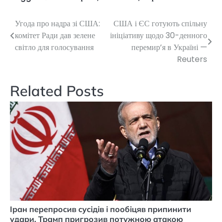
Угода про надра зі США:
США і ЄС готують спільну
Навігація
комітет Ради дав зелене
ініціативу щодо 30-денного
записів
світло для голосування
перемир’я в Україні —
Reuters
Related Posts
Іран перепросив сусідів і пообіцяв припинити
удари, Трамп пригрозив потужною атакою