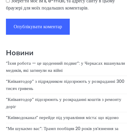
Зберегти моє ім'я, e-mail, та адресу сайту в цьому
браузері для моїх подальших коментарів.
Новини
“Їхня робота — це щоденний подвиг”: у Черкасах вшанували
медиків, які загинули на війні
“Київавтодор” з підрядником підозрюють у розкраданні 300
тисяч гривень
“Київавтодор” підозрюють у розкраданні коштів з ремонту
доріг
“Київводоканал” перейде під управління міста: що відомо
“Ми шукаємо вас”: Трамп пообіцяв 20 років ув’язнення за