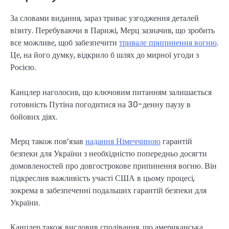
За словами видання, зараз триває узгодження деталей
візиту. Перебуваючи в Парижі, Мерц зазначив, що зробить
все можливе, щоб забезпечити
тривале припинення вогню
.
Це, на його думку, відкрило б шлях до мирної угоди з
Росією.
Канцлер наголосив, що ключовим питанням залишається
готовність Путіна погодитися на 30-денну паузу в
бойових діях.
Мерц також пов’язав
надання Німеччиною
гарантій
безпеки для України з необхідністю попередньо досягти
домовленостей про довгострокове припинення вогню. Він
підкреслив важливість участі США в цьому процесі,
зокрема в забезпеченні подальших гарантій безпеки для
України.
Канцлер також висловив сподівання, що американська