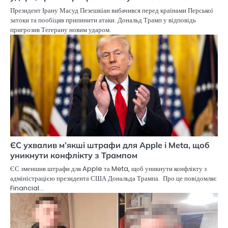
Президент Ірану Масуд Пезешкіан вибачився перед країнами Перської
затоки та пообіцяв припинити атаки. Дональд Трамп у відповідь
пригрозив Тегерану новим ударом.
ЄС ухвалив м’якші штрафи для Apple і Meta, щоб
уникнути конфлікту з Трампом
ЄС зменшив штрафи для Apple та Meta, щоб уникнути конфлікту з
адміністрацією президента США Дональда Трампа. Про це повідомляє
Financial…