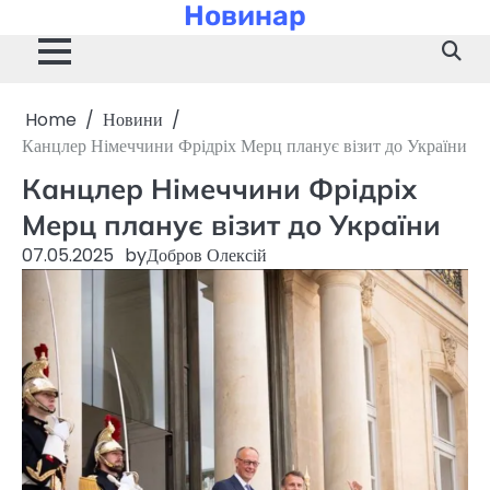
Новинар
Skip
to
content
Home
Новини
Канцлер Німеччини Фрідріх Мерц планує візит до України
Канцлер Німеччини Фрідріх
Мерц планує візит до України
07.05.2025
by
Добров Олексій