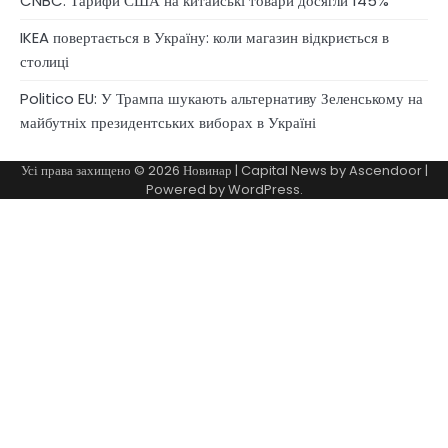
CNBC: Тарифи США на китайські товари досягли 145%
IKEA повертається в Україну: коли магазин відкриється в
столиці
Politico EU: У Трампа шукають альтернативу Зеленському на
майбутніх президентських виборах в Україні
Усі права захищено © 2026
Новинар
| Capital News by
Ascendoor
|
Powered by
WordPress
.