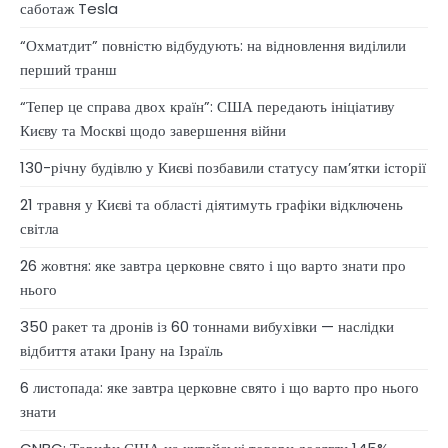
саботаж Tesla
“Охматдит” повністю відбудують: на відновлення виділили
перший транш
“Тепер це справа двох країн”: США передають ініціативу
Києву та Москві щодо завершення війни
130-річну будівлю у Києві позбавили статусу памʼятки історії
21 травня у Києві та області діятимуть графіки відключень
світла
26 жовтня: яке завтра церковне свято і що варто знати про
нього
350 ракет та дронів із 60 тоннами вибухівки — наслідки
відбиття атаки Ірану на Ізраїль
6 листопада: яке завтра церковне свято і що варто про нього
знати