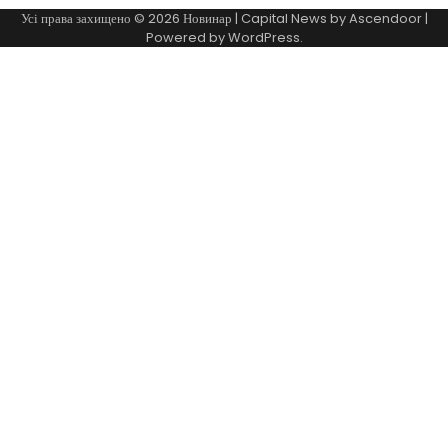
Усі права захищено © 2026
Новинар
| Capital News by
Ascendoor
|
Powered by
WordPress
.