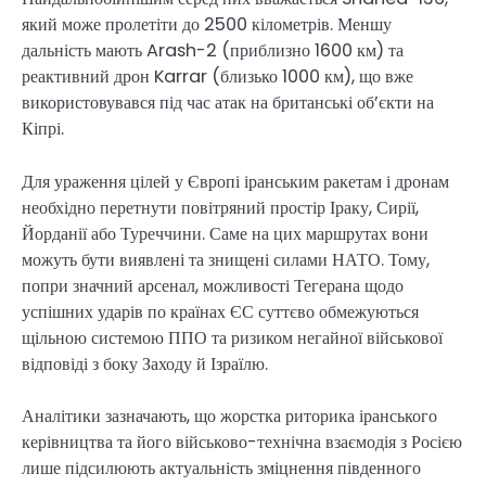
який може пролетіти до 2500 кілометрів. Меншу
дальність мають Arash-2 (приблизно 1600 км) та
реактивний дрон Karrar (близько 1000 км), що вже
використовувався під час атак на британські об’єкти на
Кіпрі.
Для ураження цілей у Європі іранським ракетам і дронам
необхідно перетнути повітряний простір Іраку, Сирії,
Йорданії або Туреччини. Саме на цих маршрутах вони
можуть бути виявлені та знищені силами НАТО. Тому,
попри значний арсенал, можливості Тегерана щодо
успішних ударів по країнах ЄС суттєво обмежуються
щільною системою ППО та ризиком негайної військової
відповіді з боку Заходу й Ізраїлю.
Аналітики зазначають, що жорстка риторика іранського
керівництва та його військово-технічна взаємодія з Росією
лише підсилюють актуальність зміцнення південного