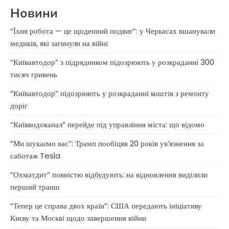
Новини
“Їхня робота — це щоденний подвиг”: у Черкасах вшанували
медиків, які загинули на війні
“Київавтодор” з підрядником підозрюють у розкраданні 300
тисяч гривень
“Київавтодор” підозрюють у розкраданні коштів з ремонту
доріг
“Київводоканал” перейде під управління міста: що відомо
“Ми шукаємо вас”: Трамп пообіцяв 20 років ув’язнення за
саботаж Tesla
“Охматдит” повністю відбудують: на відновлення виділили
перший транш
“Тепер це справа двох країн”: США передають ініціативу
Києву та Москві щодо завершення війни