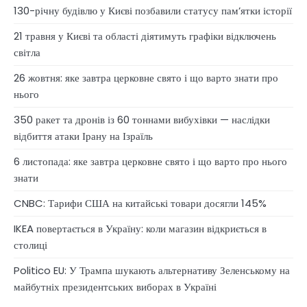
130-річну будівлю у Києві позбавили статусу памʼятки історії
21 травня у Києві та області діятимуть графіки відключень
світла
26 жовтня: яке завтра церковне свято і що варто знати про
нього
350 ракет та дронів із 60 тоннами вибухівки — наслідки
відбиття атаки Ірану на Ізраїль
6 листопада: яке завтра церковне свято і що варто про нього
знати
CNBC: Тарифи США на китайські товари досягли 145%
IKEA повертається в Україну: коли магазин відкриється в
столиці
Politico EU: У Трампа шукають альтернативу Зеленському на
майбутніх президентських виборах в Україні