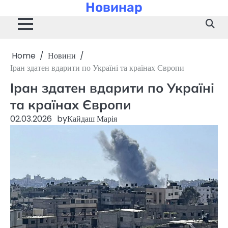
Новинар
Skip
to
content
Home
Новини
Іран здатен вдарити по Україні та країнах Європи
Іран здатен вдарити по Україні
та країнах Європи
02.03.2026
by
Кайдаш Марія