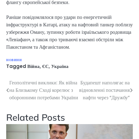
флангу європейської безпеки.
Раніше повідомлялося про удари по енергетичній
інфраструктурі в Катарі, атаку на нафтовий танкер поблизу
узбережжя Оману, зупинку роботи ізраїльського родовища
«Левіафан», а також про триваючі взаємні обстріли між
Пакистаном та Афганістаном.
НОВИНИ
Tagged
Війна
,
ЄС
,
Україна
Геополітичні виклики: Як війна
Будапешт наполягає на
Навігація
на Близькому Сході корелює з
відновленні постачання
записів
оборонними потребами України
нафти через “Дружбу”
Related Posts