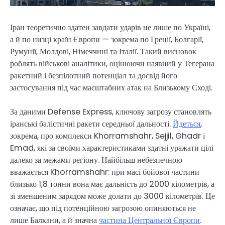
Іран теоретично здатен завдати ударів не лише по Україні,
а й по низці країн Європи — зокрема по Греції, Болгарії,
Румунії, Молдові, Німеччині та Італії. Такий висновок
роблять військові аналітики, оцінюючи наявний у Тегерана
ракетний і безпілотний потенціал та досвід його
застосування під час масштабних атак на Близькому Сході.
За даними Defense Express, ключову загрозу становлять
іранські балістичні ракети середньої дальності.
Йдеться
,
зокрема, про комплекси Khorramshahr, Sejjil, Ghadr і
Emad, які за своїми характеристиками здатні уражати цілі
далеко за межами регіону. Найбільш небезпечною
вважається Khorramshahr: при масі бойової частини
близько 1,8 тонни вона має дальність до 2000 кілометрів, а
зі зменшеним зарядом може долати до 3000 кілометрів. Це
означає, що під потенційною загрозою опиняються не
лише Балкани, а й значна
частина Центральної Європи
.