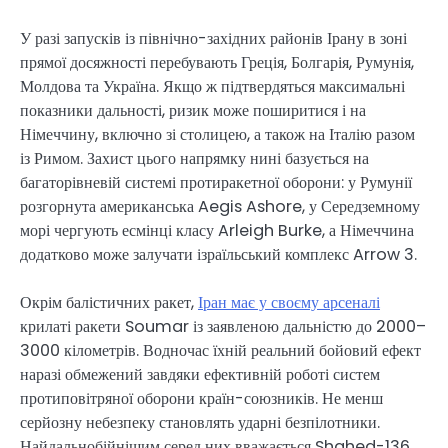
У разі запусків із північно-західних районів Ірану в зоні
прямої досяжності перебувають Греція, Болгарія, Румунія,
Молдова та Україна. Якщо ж підтвердяться максимальні
показники дальності, ризик може поширитися і на
Німеччину, включно зі столицею, а також на Італію разом
із Римом. Захист цього напрямку нині базується на
багаторівневій системі протиракетної оборони: у Румунії
розгорнута американська Aegis Ashore, у Середземному
морі чергують есмінці класу Arleigh Burke, а Німеччина
додатково може залучати ізраїльський комплекс Arrow 3.
Окрім балістичних ракет,
Іран має у своєму арсеналі
крилаті ракети Soumar із заявленою дальністю до 2000–
3000 кілометрів. Водночас їхній реальний бойовий ефект
наразі обмежений завдяки ефективній роботі систем
протиповітряної оборони країн-союзників. Не менш
серйозну небезпеку становлять ударні безпілотники.
Найдальнобійнішим серед них вважається Shahed-136,