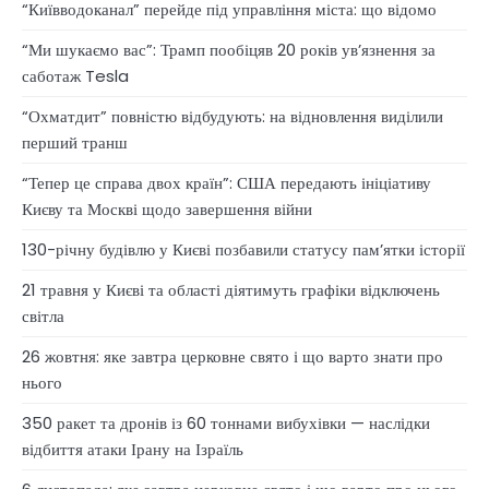
“Київводоканал” перейде під управління міста: що відомо
“Ми шукаємо вас”: Трамп пообіцяв 20 років ув’язнення за
саботаж Tesla
“Охматдит” повністю відбудують: на відновлення виділили
перший транш
“Тепер це справа двох країн”: США передають ініціативу
Києву та Москві щодо завершення війни
130-річну будівлю у Києві позбавили статусу памʼятки історії
21 травня у Києві та області діятимуть графіки відключень
світла
26 жовтня: яке завтра церковне свято і що варто знати про
нього
350 ракет та дронів із 60 тоннами вибухівки — наслідки
відбиття атаки Ірану на Ізраїль