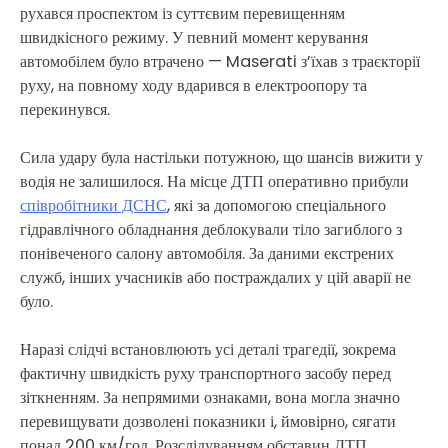
рухався проспектом із суттєвим перевищенням
швидкісного режиму. У певний момент керування
автомобілем було втрачено — Maserati з’їхав з траєкторії
руху, на повному ходу вдарився в електроопору та
перекинувся.
Сила удару була настільки потужною, що шансів вижити у
водія не залишилося. На місце ДТП оперативно прибули
співробітники ДСНС
, які за допомогою спеціального
гідравлічного обладнання деблокували тіло загиблого з
понівеченого салону автомобіля. За даними екстрених
служб, інших учасників або постраждалих у цій аварії не
було.
Наразі слідчі встановлюють усі деталі трагедії, зокрема
фактичну швидкість руху транспортного засобу перед
зіткненням. За непрямими ознаками, вона могла значно
перевищувати дозволені показники і, ймовірно, сягати
понад 200 км/год. Розслідуванням обставин ДТП