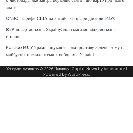
6 листопада: яке завтра церковне свято і що варто про нього
знати
CNBC: Тарифи США на китайські товари досягли 145%
IKEA повертається в Україну: коли магазин відкриється в
столиці
Politico EU: У Трампа шукають альтернативу Зеленському на
майбутніх президентських виборах в Україні
Усі права захищено © 2026
Новинар
| Capital News by
Ascendoor
|
Powered by
WordPress
.