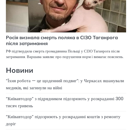
Росія визнала смерть поляка в СІЗО Таганрога
після затримання
РФ підтвердила смерть громадянина Польщі у СІЗО Таганрога після
затримання. Варшава заявляє про порушення норм і вимагає пояснень.
Новини
“Їхня робота — це щоденний подвиг”: у Черкасах вшанували
медиків, які загинули на війні
“Київавтодор” з підрядником підозрюють у розкраданні 300
тисяч гривень
“Київавтодор” підозрюють у розкраданні коштів з ремонту
доріг