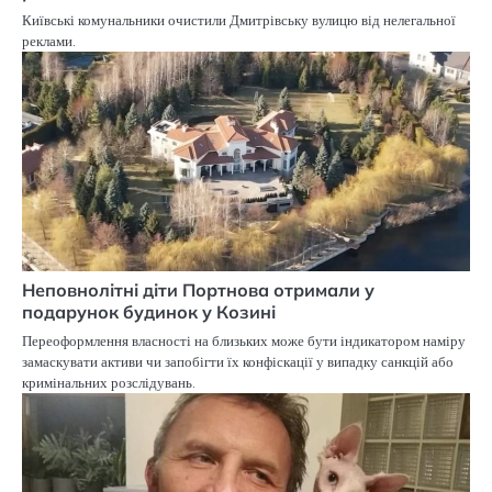
Київські комунальники очистили Дмитрівську вулицю від нелегальної
реклами.
Неповнолітні діти Портнова отримали у
подарунок будинок у Козині
Переоформлення власності на близьких може бути індикатором наміру
замаскувати активи чи запобігти їх конфіскації у випадку санкцій або
кримінальних розслідувань.