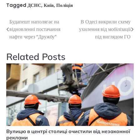
Tagged
ДСНС
,
Київ
,
Поліція
Будапешт наполягає на
В Одесі викрили схему
Навігація
відновленні постачання
ухилення від мобілізації
записів
нафти через “Дружбу”
під виглядом ГО
Related Posts
Вулицю в центрі столиці очистили від незаконної
реклами