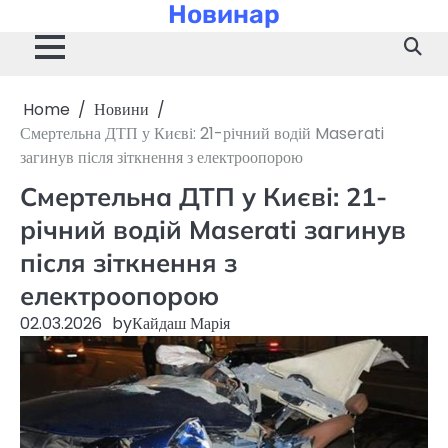
Новинар
Skip
to
content
Home
Новини
Смертельна ДТП у Києві: 21-річний водій Maserati
загинув після зіткнення з електроопорою
Смертельна ДТП у Києві: 21-
річний водій Maserati загинув
після зіткнення з
електроопорою
02.03.2026
by
Кайдаш Марія