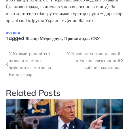
(державна зрада, вчинена в умовах воєнного стану). За
цією ж статтею підозру отримав куратор групи – директор
організації «Другая Украина» Денис Жарких.
НОВИНИ
Tagged
Віктор Медведчук
,
Пропаганда
,
СБУ
У Київметрополітені
У Києві запустили перший
Навігація
назвали терміни
в Україні електронний
записів
будівництва метро на
кабінет захисника
Виноградар
Related Posts