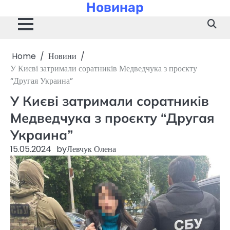
Новинар
Skip
to
content
Home
Новини
У Києві затримали соратників Медведчука з проєкту
“Другая Украина”
У Києві затримали соратників
Медведчука з проєкту “Другая
Украина”
15.05.2024
by
Левчук Олена