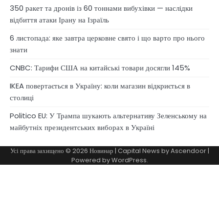
350 ракет та дронів із 60 тоннами вибухівки — наслідки
відбиття атаки Ірану на Ізраїль
6 листопада: яке завтра церковне свято і що варто про нього
знати
CNBC: Тарифи США на китайські товари досягли 145%
IKEA повертається в Україну: коли магазин відкриється в
столиці
Politico EU: У Трампа шукають альтернативу Зеленському на
майбутніх президентських виборах в Україні
Усі права захищено © 2026
Новинар
| Capital News by
Ascendoor
|
Powered by
WordPress
.