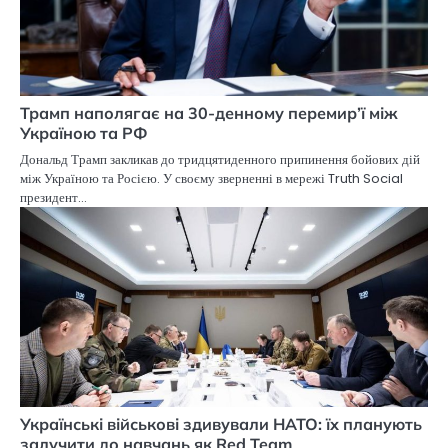
Трамп наполягає на 30-денному перемир’ї між
Україною та РФ
Дональд Трамп закликав до тридцятиденного припинення бойових дій
між Україною та Росією. У своєму зверненні в мережі Truth Social
президент…
Українські військові здивували НАТО: їх планують
залучити до навчань як Red Team