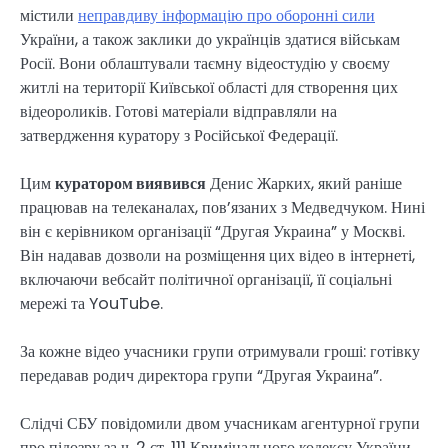
містили
неправдиву інформацію про оборонні сили
України, а також заклики до українців здатися військам
Росії. Вони облаштували таємну відеостудію у своєму
житлі на території Київської області для створення цих
відеороликів. Готові матеріали відправляли на
затвердження куратору з Російської Федерації.
Цим
куратором виявився
Денис Жарких, який раніше
працював на телеканалах, пов’язаних з Медведчуком. Нині
він є керівником організації “Другая Украина” у Москві.
Він надавав дозволи на розміщення цих відео в інтернеті,
включаючи вебсайт політичної організації, її соціальні
мережі та YouTube.
За кожне відео учасники групи отримували гроші: готівку
передавав родич директора групи “Другая Украина”.
Слідчі СБУ повідомили двом учасникам агентурної групи
про підозру за ч. 2 ст. 111 Кримінального кодексу України