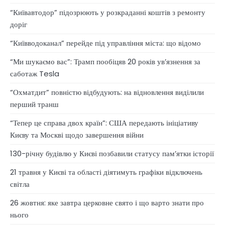
“Київавтодор” підозрюють у розкраданні коштів з ремонту
доріг
“Київводоканал” перейде під управління міста: що відомо
“Ми шукаємо вас”: Трамп пообіцяв 20 років ув’язнення за
саботаж Tesla
“Охматдит” повністю відбудують: на відновлення виділили
перший транш
“Тепер це справа двох країн”: США передають ініціативу
Києву та Москві щодо завершення війни
130-річну будівлю у Києві позбавили статусу памʼятки історії
21 травня у Києві та області діятимуть графіки відключень
світла
26 жовтня: яке завтра церковне свято і що варто знати про
нього