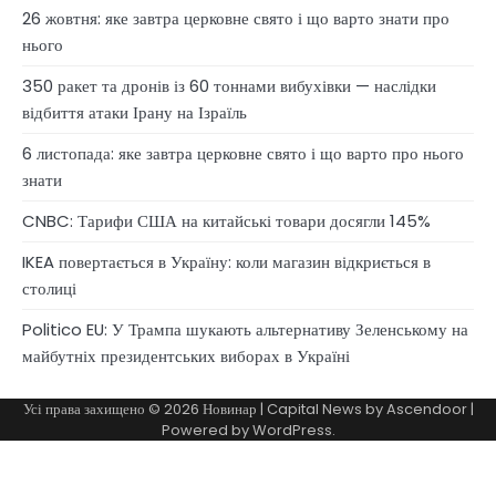
26 жовтня: яке завтра церковне свято і що варто знати про
нього
350 ракет та дронів із 60 тоннами вибухівки — наслідки
відбиття атаки Ірану на Ізраїль
6 листопада: яке завтра церковне свято і що варто про нього
знати
CNBC: Тарифи США на китайські товари досягли 145%
IKEA повертається в Україну: коли магазин відкриється в
столиці
Politico EU: У Трампа шукають альтернативу Зеленському на
майбутніх президентських виборах в Україні
Усі права захищено © 2026
Новинар
| Capital News by
Ascendoor
|
Powered by
WordPress
.