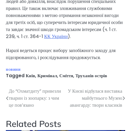
людей або довкілля, внаслідок порушення спеціальних
правил. Це також включає зловживання службовими
повноваженнями з метою отримання незаконної вигоди
для третіх осіб, що суперечить інтересам юридичної особи
та завдає значної шкоди громадським інтересам (ч. 1 ст.
239, ч. 1 ст. 364-1
КК України
).
Наразі ведеться процес вибору запобіжного заходу для
підозрюваного, і розслідування продовжується.
НОВИНИ
Tagged
Київ
,
Кримінал
,
Сміття
,
Труханів острів
До “Охматдиту” привезли
У Києві відбулася виставка
Навігація
тварин із зоопарку: з чим
майбутнього Музею
записів
це пов’язано
авангарду: твори класиків
Related Posts