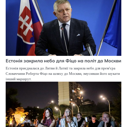
Естонія закрила небо для Фіцо на політ до Москви
Естонія приєдналася до Литви й Латвії та закрила небо для прем’єра
Словаччини Роберта Фіцо на шляху до Москви, змусивши його шукати
інший маршрут.