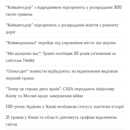
“Київавтодор” з підрядником підозрюють у розкраданні 300
тисяч гривень
“Київавтодор” підозрюють у розкраданні коштів з ремонту
доріг
“Київводоканал” перейде під управління міста: що відомо
“Ми шукаємо вас”: Трамп пообіцяв 20 років ув’язнення за
саботаж Tesla
“Охматдит” повністю відбудують: на відновлення виділили
перший транш
“Тепер це справа двох країн”: США передають ініціативу
Києву та Москві щодо завершення війни
130-річну будівлю у Києві позбавили статусу памʼятки історії
21 травня у Києві та області діятимуть графіки відключень
світла