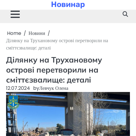
Новинар
Skip
to
content
Home
Новини
Ділянку на Трухановому острові перетворили на
сміттєзвалище: деталі
Ділянку на Трухановому
острові перетворили на
сміттєзвалище: деталі
12.07.2024
by
Левчук Олена