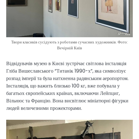
Твори класиків сусідують з роботами сучасних художників. Фото:
Вечірній Київ
Відвідувачів музею в Києві зустрічає світлова інсталяція
Гліба Вишеславського “Титанік 1990-х”, яка символізує
розпад імперії та була натхненна радянським аеропортом.
Інсталяція, що важить близько 100 кг, вже побувала у
багатьох європейських країнах, включаючи Лейпциг,
Вільнюс та Францію. Вона висвітлює мініатюрні фігурки
людей величезними прожекторами.