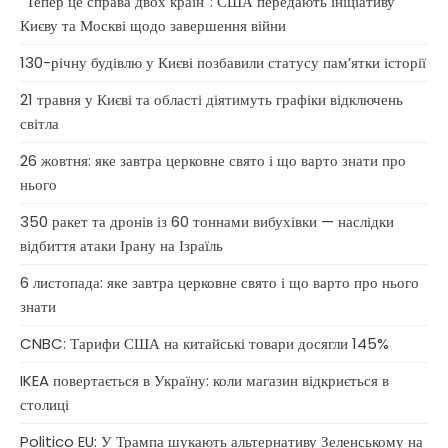
“Тепер це справа двох країн”: США передають ініціативу
Києву та Москві щодо завершення війни
130-річну будівлю у Києві позбавили статусу памʼятки історії
21 травня у Києві та області діятимуть графіки відключень
світла
26 жовтня: яке завтра церковне свято і що варто знати про
нього
350 ракет та дронів із 60 тоннами вибухівки — наслідки
відбиття атаки Ірану на Ізраїль
6 листопада: яке завтра церковне свято і що варто про нього
знати
CNBC: Тарифи США на китайські товари досягли 145%
IKEA повертається в Україну: коли магазин відкриється в
столиці
Politico EU: У Трампа шукають альтернативу Зеленському на