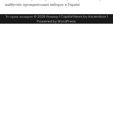
майбутніх президентських виборах в Україні
Усі права захищено © 2026
Новинар
| Capital News by
Ascendoor
|
Powered by
WordPress
.