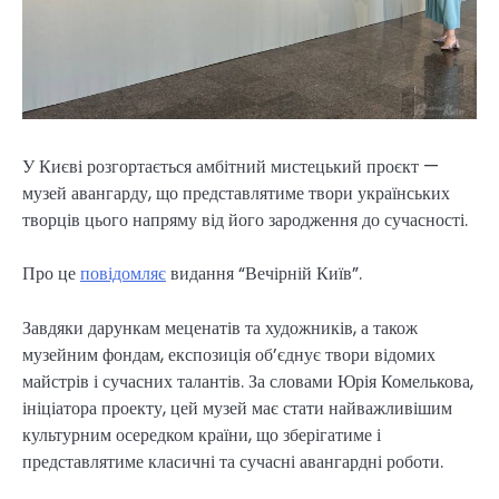
У Києві розгортається амбітний мистецький проєкт —
музей авангарду, що представлятиме твори українських
творців цього напряму від його зародження до сучасності.
Про це
повідомляє
видання “Вечірній Київ”.
Завдяки дарункам меценатів та художників, а також
музейним фондам, експозиція об’єднує твори відомих
майстрів і сучасних талантів. За словами Юрія Комелькова,
ініціатора проекту, цей музей має стати найважливішим
культурним осередком країни, що зберігатиме і
представлятиме класичні та сучасні авангардні роботи.