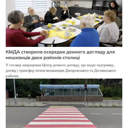
КМДА створила осередок денного догляду для
мешканців двох районів столиці
У столиці запрацював Центр денного догляду, що надає підтримку,
догляд і трансфер літнім мешканцям Дніпровського та Деснянського
районів.