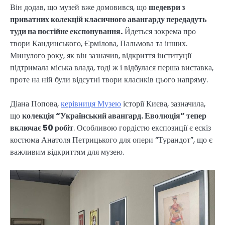
Він додав, що музей вже домовився, що
шедеври з
приватних колекцій класичного авангарду передадуть
туди на постійне експонування.
Йдеться зокрема про
твори Кандинського, Єрмілова, Пальмова та інших.
Минулого року, як він зазначив, відкриття інституції
підтримала міська влада, тоді ж і відбулася перша виставка,
проте на ній були відсутні твори класиків цього напряму.
Діана Попова,
керівниця Музею
історії Києва, зазначила,
що
колекція “Український авангард. Еволюція” тепер
включає 50 робіт
. Особливою гордістю експозиції є ескіз
костюма Анатоля Петрицького для опери “Турандот”, що є
важливим відкриттям для музею.