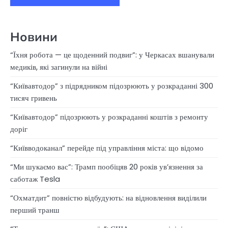
Новини
“Їхня робота — це щоденний подвиг”: у Черкасах вшанували
медиків, які загинули на війні
“Київавтодор” з підрядником підозрюють у розкраданні 300
тисяч гривень
“Київавтодор” підозрюють у розкраданні коштів з ремонту
доріг
“Київводоканал” перейде під управління міста: що відомо
“Ми шукаємо вас”: Трамп пообіцяв 20 років ув’язнення за
саботаж Tesla
“Охматдит” повністю відбудують: на відновлення виділили
перший транш