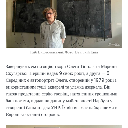
Гліб Вишеславський. Фото: Вечірній Київ
Завершують експозицію твори Олега Тістола та Марини
Скугарєвої. Перший надав 9 своїх робіт, а друга — 5.
Серед них є автопортрет Олега, створений у 1979 році з
використанням туші, акварелі та уламка дзеркала. Він
також представив серію творінь, натхненних грошовими
банкнотами, віддавши данину майстерності Нарбута у
створенні банкнот для УНР. Їх він вважає найкращими в
Європі за останні сто років.