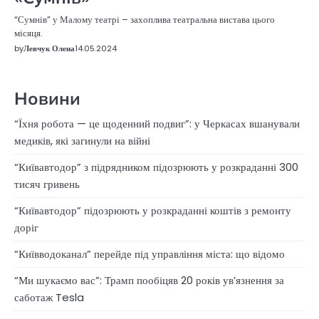
“Сумнів” у Малому театрі – захоплива театральна вистава цього
місяця.
by
Левчук Олена
14.05.2024
Новини
“Їхня робота — це щоденний подвиг”: у Черкасах вшанували
медиків, які загинули на війні
“Київавтодор” з підрядником підозрюють у розкраданні 300
тисяч гривень
“Київавтодор” підозрюють у розкраданні коштів з ремонту
доріг
“Київводоканал” перейде під управління міста: що відомо
“Ми шукаємо вас”: Трамп пообіцяв 20 років ув’язнення за
саботаж Tesla