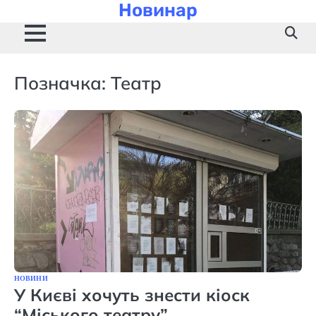
Новинар
Skip
to
content
Позначка:
Театр
НОВИНИ
У Києві хочуть знести кіоск
“Міського театру”