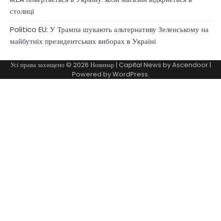
столиці
Politico EU: У Трампа шукають альтернативу Зеленському на
майбутніх президентських виборах в Україні
Усі права захищено © 2026
Новинар
| Capital News by
Ascendoor
|
Powered by
WordPress
.