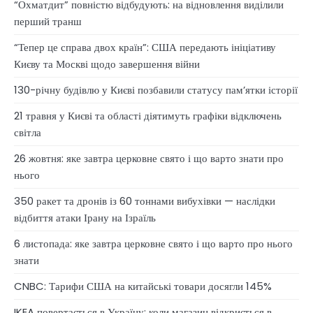
“Охматдит” повністю відбудують: на відновлення виділили
перший транш
“Тепер це справа двох країн”: США передають ініціативу
Києву та Москві щодо завершення війни
130-річну будівлю у Києві позбавили статусу памʼятки історії
21 травня у Києві та області діятимуть графіки відключень
світла
26 жовтня: яке завтра церковне свято і що варто знати про
нього
350 ракет та дронів із 60 тоннами вибухівки — наслідки
відбиття атаки Ірану на Ізраїль
6 листопада: яке завтра церковне свято і що варто про нього
знати
CNBC: Тарифи США на китайські товари досягли 145%
IKEA повертається в Україну: коли магазин відкриється в