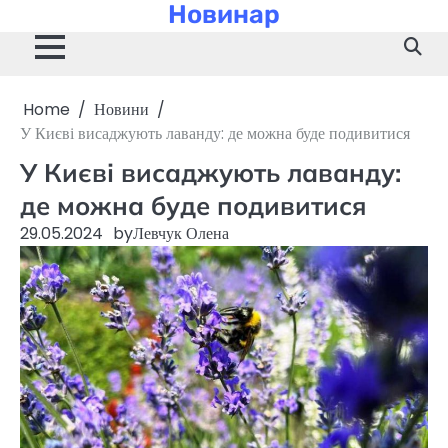
Новинар
Skip
to
content
Home
Новини
У Києві висаджують лаванду: де можна буде подивитися
У Києві висаджують лаванду:
де можна буде подивитися
29.05.2024
by
Левчук Олена