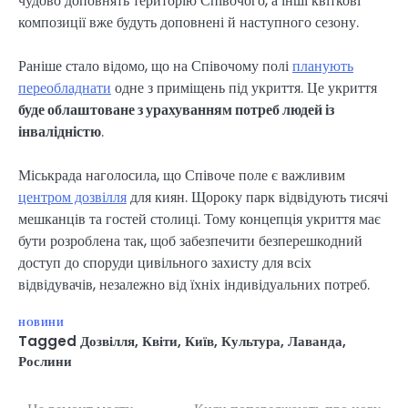
чудово доповнять територію Співочого, а інші квіткові
композиції вже будуть доповнені й наступного сезону.
Раніше стало відомо, що на Співочому полі
планують
переобладнати
одне з приміщень під укриття. Це укриття
буде облаштоване з урахуванням потреб людей із
інвалідністю
.
Міськрада наголосила, що Співоче поле є важливим
центром дозвілля
для киян. Щороку парк відвідують тисячі
мешканців та гостей столиці. Тому концепція укриття має
бути розроблена так, щоб забезпечити безперешкодний
доступ до споруди цивільного захисту для всіх
відвідувачів, незалежно від їхніх індивідуальних потреб.
НОВИНИ
Tagged
Дозвілля
,
Квіти
,
Київ
,
Культура
,
Лаванда
,
Рослини