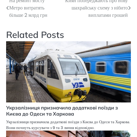
На ремонт мосту
Киян попереджають про нову
Навігація
Метро витратять
шахрайську схему з нібито
записів
більше 2 млрд грн
виплатами грошей
Related Posts
Укрзалізниця призначила додаткові поїзди з
Києва до Одеси та Харкова
Укрзалізниця призначила додаткові поїзди з Києва до Одеси та Харкова.
Вони почнуть курсувати з 9 та 3 липня відповідно.