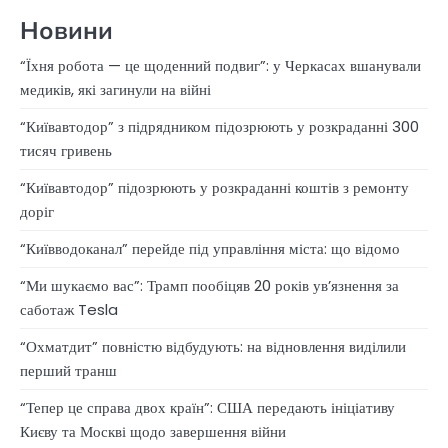
Новини
“Їхня робота — це щоденний подвиг”: у Черкасах вшанували
медиків, які загинули на війні
“Київавтодор” з підрядником підозрюють у розкраданні 300
тисяч гривень
“Київавтодор” підозрюють у розкраданні коштів з ремонту
доріг
“Київводоканал” перейде під управління міста: що відомо
“Ми шукаємо вас”: Трамп пообіцяв 20 років ув’язнення за
саботаж Tesla
“Охматдит” повністю відбудують: на відновлення виділили
перший транш
“Тепер це справа двох країн”: США передають ініціативу
Києву та Москві щодо завершення війни