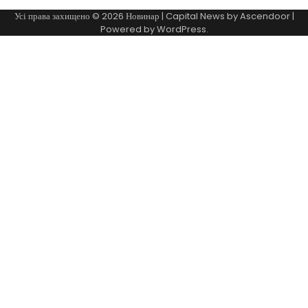
Усі права захищено © 2026
Новинар
| Capital News by
Ascendoor
|
Powered by
WordPress
.