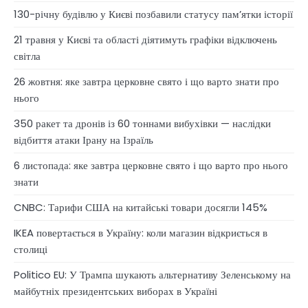
130-річну будівлю у Києві позбавили статусу памʼятки історії
21 травня у Києві та області діятимуть графіки відключень
світла
26 жовтня: яке завтра церковне свято і що варто знати про
нього
350 ракет та дронів із 60 тоннами вибухівки — наслідки
відбиття атаки Ірану на Ізраїль
6 листопада: яке завтра церковне свято і що варто про нього
знати
CNBC: Тарифи США на китайські товари досягли 145%
IKEA повертається в Україну: коли магазин відкриється в
столиці
Politico EU: У Трампа шукають альтернативу Зеленському на
майбутніх президентських виборах в Україні